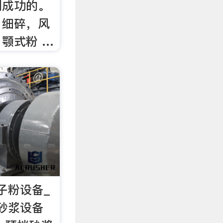
制成功的。
、细碎，风
颚式粉 …
子粉设备_
砂浆设备