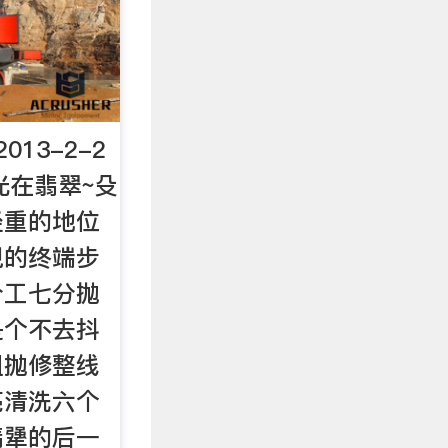
013-2-2
光在翡翠~殳
轻重的地位
现的终端步
分工七分抛
是个不去抖
粗抛修整线
亮清洗六个
翡犟的后一