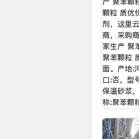
产 聚苯颗
颗粒 质优
剂，这里
商，采购
家生产 聚
聚苯颗粒 
面。产地:
口:否，型
保温砂浆，
称:聚苯颗