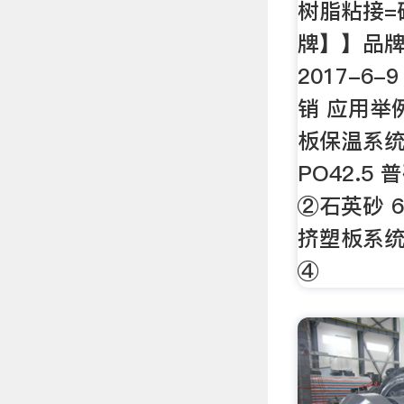
树脂粘接=
牌】】品牌
2017-6
销 应用举例
板保温系统
PO42.5 
②石英砂 60
挤塑板系统
④