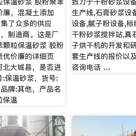
粒保温砂浆 胶粉聚苯
致力于干粉砂浆设备
价廉，混凝土添加
生产线,石膏砂浆设
云集了众多的供应
设备,腻子粉设备,标
商，制造商。这是厂
干粉砂浆搅拌站,真
苯颗粒保温砂浆 胶粉
子烘干机的开发和研
质优价廉的详细页
套生产线的报价以
河北大城县，是否进
咨询电话 …
号:保温砂浆，货号:
品牌:其他，产品名
粒保温