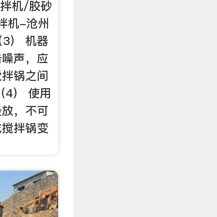
搅拌机/胶砂
拌机-沧州
 （3） 机器
击噪声，应
搅拌锅之间
（4） 使用
轻放，不可
成搅拌锅变