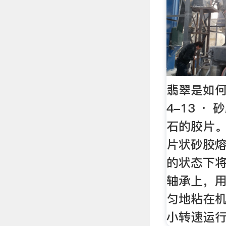
翡翠是如何
4-13 ·
石的胶片。
片状砂胶
的状态下
轴承上，
匀地粘在
小转速运