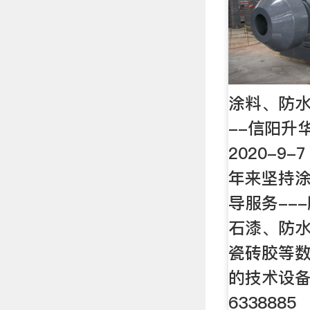
涂料、防水
--信阳升
2020-9
年来坚持
导服务--
石漆、防
瓷砖胶等
的技术设
6338885