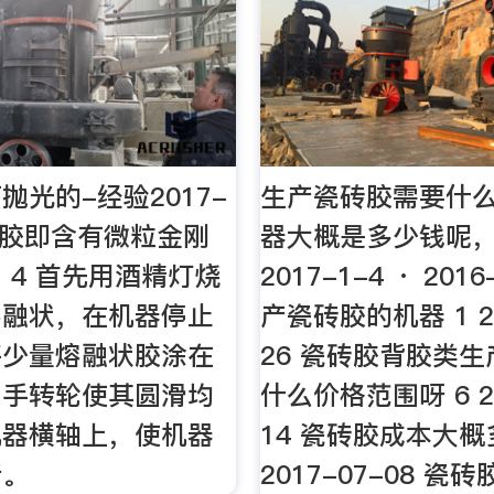
抛光的-经验2017-
生产瓷砖胶需要什
 砂胶即含有微粒金刚
器大概是多少钱呢，
 4 首先用酒精灯烧
2017-1-4 · 2016
熔融状，在机器停止
产瓷砖胶的机器 1 20
将少量熔融状胶涂在
26 瓷砖胶背胶类
用手转轮使其圆滑均
什么价格范围呀 6 20
机器横轴上，使机器
14 瓷砖胶成本大概
行。
2017-07-08 瓷