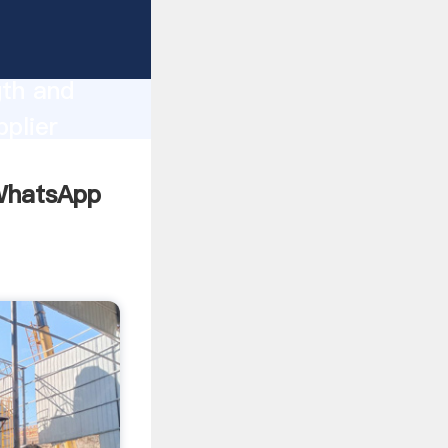
gth and
plier
omers.