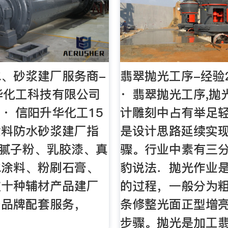
、砂浆建厂服务商-
翡翠抛光工序-经验2
华化工科技有限公司
· 翡翠抛光工序,抛
-7 · 信阳升华化工15
计雕刻中占有举足
涂料防水砂浆建厂指
是设计思路延续实
-腻子粉、乳胶漆、真
骤。行业中素有三
水涂料、粉刷石膏、
豹说法．抛光作业
数十种辅材产品建厂
的过程，一般分为
备品牌配套服务，
条修整光面正型增
步骤。抛光是加工