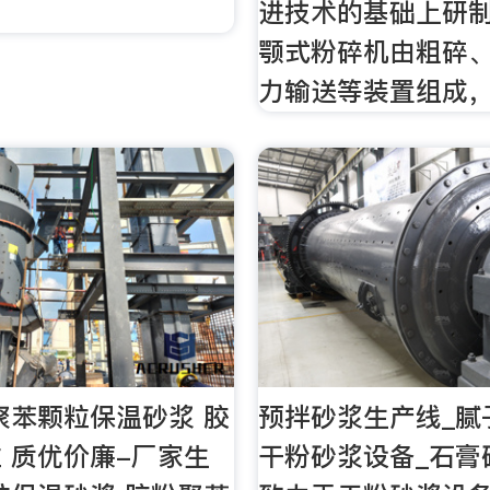
进技术的基础上研
颚式粉碎机由粗碎
力输送等装置组成，
聚苯颗粒保温砂浆 胶
预拌砂浆生产线_腻
 质优价廉-厂家生
干粉砂浆设备_石膏