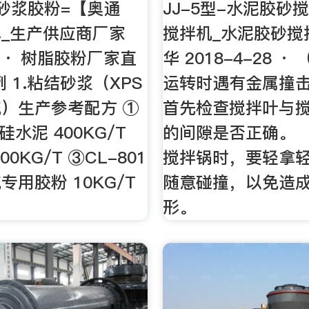
砂浆胶粉=【奥通
JJ-5型-水泥胶砂
_生产供应商厂家
搅拌机_水泥胶砂搅
-9 · 树脂胶粉厂家直
华 2018-4-28 ·
 1.粘结砂浆（XPS
运转时遇有金属撞
）生产参考配方 ①
首先检查搅拌叶与
普硅水泥 400KG/T
的间隙是否正确。 
0KG/T ③CL-801
搅拌锅时，要轻拿
专用胶粉 10KG/T
随意碰撞，以免造
形。