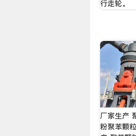
行走轮。
厂家生产 
粉聚苯颗粒