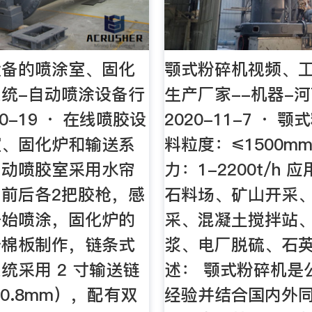
设备的喷涂室、固化
颚式粉碎机视频、
统-自动喷涂设备行
生产厂家--机器-
10-19 · 在线喷胶设
2020-11-7 · 
室、固化炉和输送系
料粒度：≤1500m
自动喷胶室采用水帘
力：1-2200t/h
前后各2把胶枪，感
石料场、矿山开采
开始喷涂，固化炉的
采、混凝土搅拌站
岩棉板制作，链条式
浆、电厂脱硫、石英
统采用 2 寸输送链
述： 颚式粉碎机是
50.8mm），配有双
经验并结合国内外