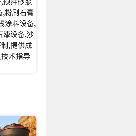
,预拌砂浆
备,粉刷石膏
线涂料设备,
石漆设备,沙
制,提供成
及技术指导