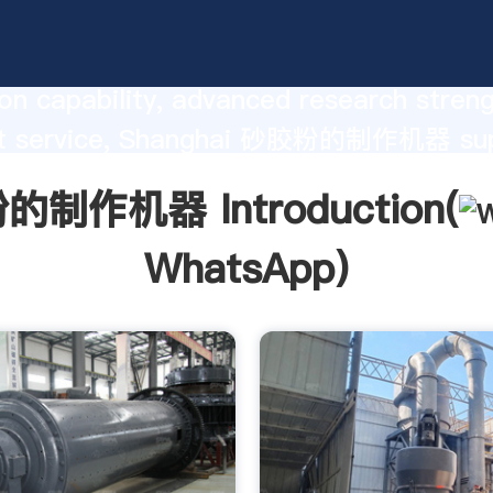
机器 manufacturer Grasping strong
on capability, advanced research stren
nt service, Shanghai 砂胶粉的制作机器 sup
he value and bring values to all of cust
制作机器 Introduction(
WhatsApp
)