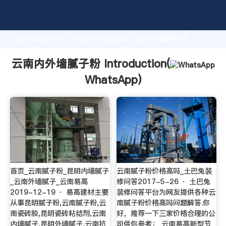
云南内外墙腻子粉 manufacturer Grasping strong
production capability, advanced research strength
and excellent service, Shanghai 云南内外墙腻子粉
supplier create the value and bring values to all of
customers.
云南内外墙腻子粉 Introduction(
WhatsApp
)
首页_云南腻子粉_昆明内墙腻子
云南腻子粉价格高吗_土巴兔装
_云南外墙腻子_云南易高
修问答2017-5-26 · 土巴兔
2019-12-19 · 易高建材主要
装修问答平台为网友提供各种云
从事昆明腻子粉,云南腻子粉,云
南腻子粉价格高吗问题解答.你
南瓷砖胶,昆明瓷砖粘结剂,云南
好，推荐一下三家价格合理的公
内墙腻子,昆明外墙腻子,云南抗
司供你参考： 云南易高新型节