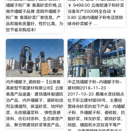
墙腻子粉厂家 易高砂浆价格,云
￥ 9498.00 云南昭通干粉砂浆
南外墙腻子品牌 昆明外墙腻子
设备年产3000吨全自动 ￥
粉厂家 易高砂浆厂家信息，产
0.80 云南内墙腻子粉电话昆明
品和服务质量好，性价比高，为
绿舟砂浆腻子 …
您节省采购成本!
内外墙腻子_瓷砖胶–【云南易
中正筑墙腻子粉-内墙腻子粉-
高新型节能建材有限公司】云南
建材网2018-11-23 ·
易高产品涵盖：建筑墙体裂缝防
2017-10-23 晨陽水漆经销点
治产品、内外墙腻子、瓷砖粘结
位于彩云建材城98号，主要经
剂及填缝剂、保温砂浆、地坪砂
营绿舟砂浆的如下产品：内墙腻
浆、无收缩灌浆料 、弹性质感
子粉、外墙腻子粉、瓷砖胶、抗
涂料、仿石材涂料、生态家居产
裂砂浆、抹灰砂浆、砌筑砂浆、
品、聚合物建筑砂浆等类产品。
地固、墙固和水泥自流平等产
品。 云南昆明绿舟砂浆专业从