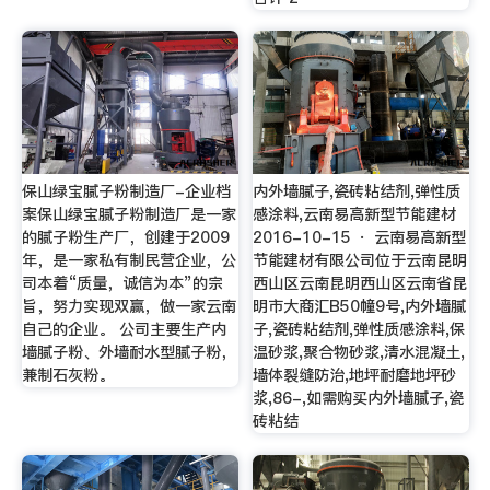
保山绿宝腻子粉制造厂-企业档
内外墙腻子,瓷砖粘结剂,弹性质
案保山绿宝腻子粉制造厂是一家
感涂料,云南易高新型节能建材
的腻子粉生产厂，创建于2009
2016-10-15 · 云南易高新型
年，是一家私有制民营企业，公
节能建材有限公司位于云南昆明
司本着“质量，诚信为本”的宗
西山区云南昆明西山区云南省昆
旨，努力实现双赢，做一家云南
明市大商汇B50幢9号,内外墙腻
自己的企业。 公司主要生产内
子,瓷砖粘结剂,弹性质感涂料,保
墙腻子粉、外墙耐水型腻子粉，
温砂浆,聚合物砂浆,清水混凝土,
兼制石灰粉。
墙体裂缝防治,地坪耐磨地坪砂
浆,86-,如需购买内外墙腻子,瓷
砖粘结