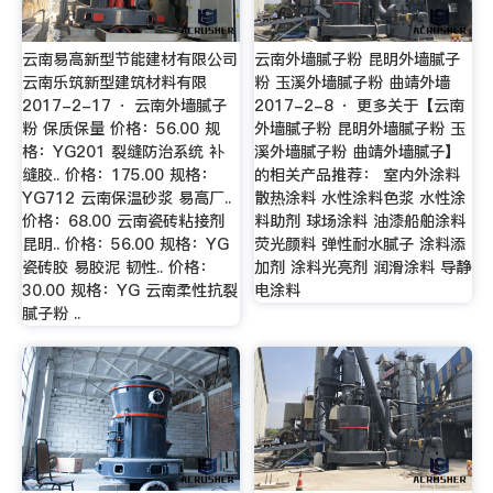
云南易高新型节能建材有限公司
云南外墙腻子粉 昆明外墙腻子
云南乐筑新型建筑材料有限
粉 玉溪外墙腻子粉 曲靖外墙
2017-2-17 · 云南外墙腻子
2017-2-8 · 更多关于【云南
粉 保质保量 价格：56.00 规
外墙腻子粉 昆明外墙腻子粉 玉
格：YG201 裂缝防治系统 补
溪外墙腻子粉 曲靖外墙腻子】
缝胶.. 价格：175.00 规格：
的相关产品推荐： 室内外涂料
YG712 云南保温砂浆 易高厂..
散热涂料 水性涂料色浆 水性涂
价格：68.00 云南瓷砖粘接剂
料助剂 球场涂料 油漆船舶涂料
昆明.. 价格：56.00 规格：YG
荧光颜料 弹性耐水腻子 涂料添
瓷砖胶 易胶泥 韧性.. 价格：
加剂 涂料光亮剂 润滑涂料 导静
30.00 规格：YG 云南柔性抗裂
电涂料
腻子粉 ..