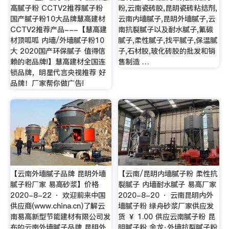
高腻子粉 CCTV2推荐腻子粉
粉,云南瓷砖胶,昆明瓷砖粘结剂,
国产腻子粉10大品牌慧高建材
云南内墙腻子,昆明外墙腻子,云
CCTV2推荐产品---【慧高建
南抗裂腻子以及耐水腻子,氟碳
材顶呱呱 内墙/外墙腻子粉10
腻子,柔性腻子,找平腻子,保温腻
大 2020国产环保腻子 值得信
子,石材胶,玻化砖胶的批发和销
赖的老品牌!】慧高建材全国连
售制造 …
锁品牌，明星代言央视推荐 好
品牌！厂家帮你做广告!
【云南外墙腻子品牌 昆明外墙
【云南/昆明内墙腻子粉 柔性抗
腻子粉厂家 易高砂浆】价格
裂腻子 内墙耐水腻子 易高厂家
2020-8-22 · 欢迎前来中国
2020-8-20 · 云南昆明内外
供应商(www.china.cn)了解云
墙腻子粉 绿舟砂浆厂家供应发
南易高新型节能建材有限公司发
货 ￥ 1.00 供应云南腻子粉 昆
布的云南外墙腻子品牌 昆明外
明腻子粉 金龙·外墙抗裂腻子粉