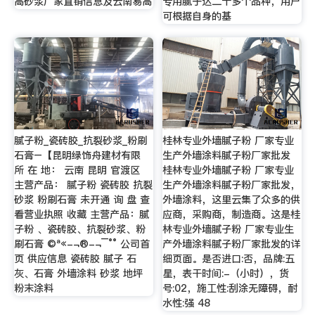
高砂浆厂家直销信息及云南易高
专用腻子达二十多个品种，用户
可根据自身的基
腻子粉_瓷砖胶_抗裂砂浆_粉刷
桂林专业外墙腻子粉 厂家专业
石膏–【昆明绿饰舟建材有限
生产外墙涂料腻子粉厂家批发
所 在 地： 云南 昆明 官渡区
桂林专业外墙腻子粉 厂家专业
主营产品： 腻子粉 瓷砖胶 抗裂
生产外墙涂料腻子粉厂家批发，
砂浆 粉刷石膏 未开通 询 盘 查
外墙涂料，这里云集了众多的供
看营业执照 收藏 主营产品：腻
应商，采购商，制造商。这是桂
子粉 、瓷砖胶、抗裂砂浆、粉
林专业外墙腻子粉 厂家专业生
刷石膏 ©ª«-¬­­®-¬¯°° 公司首
产外墙涂料腻子粉厂家批发的详
页 供应信息 瓷砖胶 腻子 石
细页面。是否进口:否，品牌:五
灰、石膏 外墙涂料 砂浆 地坪
星，表干时间:-（小时），货
粉末涂料
号:02，施工性:刮涂无障碍，耐
水性:强 48