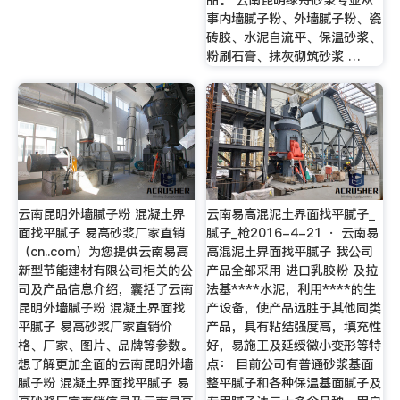
事内墙腻子粉、外墙腻子粉、瓷
砖胶、水泥自流平、保温砂浆、
粉刷石膏、抹灰砌筑砂浆 …
云南昆明外墙腻子粉 混凝土界
云南易高混泥土界面找平腻子_
面找平腻子 易高砂浆厂家直销
腻子_枪2016-4-21 · 云南易
（cn..com）为您提供云南易高
高混泥土界面找平腻子 我公司
新型节能建材有限公司相关的公
产品全部采用 进口乳胶粉 及拉
司及产品信息介绍，囊括了云南
法基****水泥，利用****的生
昆明外墙腻子粉 混凝土界面找
产设备，使产品远胜于其他同类
平腻子 易高砂浆厂家直销价
产品，具有粘结强度高，填充性
格、厂家、图片、品牌等参数。
好，易施工及延绶微小变形等特
想了解更加全面的云南昆明外墙
点： 目前公司有普通砂浆基面
腻子粉 混凝土界面找平腻子 易
整平腻子和各种保温基面腻子及