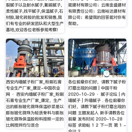
裂腻子以及耐水腻子,氟碳腻子,
能建材有限公司；云南金盛建材
柔性腻子,找平腻子,保温腻子,石
有限责任公司；云南裕达建材有
材胶,玻化砖胶的批发和销售,我
限公司；希望我的回答能对你有
们有专业的研发团队和大型生产
帮助。
基地,欢迎各位老板参观考察!
西安内墙腻子粉厂家_粉刷石膏
各位前辈你们好，请教下腻子粉
专业生产厂家_康定-中国农业
打磨出现的问题 | 中国干粉
网 · 西安内墙腻子粉厂家_粉刷
2020-10-29 · 腻子论坛 | 内
石膏专业生产厂家_康定，生产
墙腻子 | 外墙腻子 . 各位前辈你
出的膨胀玻化微珠保温砂浆是以
们好，请教下腻子粉打磨出现的
膨胀玻化微珠为轻质骨料与膨胀
问题 主题发起人 新手请教各位
玻化微珠保温胶粉料按照一定的
前辈 发布时间 2020-10-28
比例搅拌均匀混合
标签 求助帖 1 2 下一页 第 1 -
合计 2