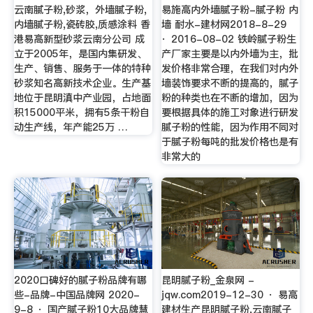
云南腻子粉,砂浆，外墙腻子粉,
易施高内外墙腻子粉-腻子粉 内
内墙腻子粉,瓷砖胶,质感涂料 香
墙 耐水-建材网2018-8-29
港易高新型砂浆云南分公司 成
· 2016-08-02 铁岭腻子粉生
立于2005年，是国内集研发、
产厂家主要是以内外墙为主，批
生产、销售、服务于一体的特种
发价格非常合理，在我们对内外
砂浆知名高新技术企业。生产基
墙装饰要求不断的提高的，腻子
地位于昆明滇中产业园，占地面
粉的种类也在不断的增加，因为
积15000平米，拥有5条干粉自
要根据具体的施工对象进行研发
动生产线，年产能25万 …
腻子粉的性能，因为作用不同对
于腻子粉每吨的批发价格也是有
非常大的
2020口碑好的腻子粉品牌有哪
昆明腻子粉_金泉网 -
些-品牌-中国品牌网 2020-
jqw.com2019-12-30 · 易高
9-8 · 国产腻子粉10大品牌慧
建材生产昆明腻子粉,云南腻子