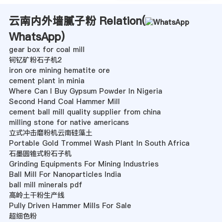
云南内外墙腻子粉 Relation(
WhatsApp
)
gear box for coal mill
钶钇矿粉石子机2
iron ore mining hematite ore
cement plant in minia
Where Can I Buy Gypsum Powder In Nigeria
Second Hand Coal Hammer Mill
cement ball mill quality supplier from china
milling stone for native americans
立式冲击磨粉机云南硅藻土
Portable Gold Trommel Wash Plant In South Africa
石墨圆锥式粉石子机
Grinding Equipments For Mining Industries
Ball Mill For Nanoparticles India
ball mill minerals pdf
高岭土干粉生产线
Pully Driven Hammer Mills For Sale
超细色粉