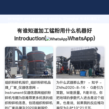
有谁知道加工锰粉用什么机器好 manufacturer Grasping
strong production capability, advanced research
strength and excellent service, Shanghai 有谁知道加工
锰粉用什么机器好 supplier create the value and bring
values to all of customers.
有谁知道加工锰粉用什么机器好
Introduction(
WhatsApp
)
组织粉碎机报价_组织粉碎机品
为什么武器那么贵？ - 知乎 -
牌_厂家_仪器信息网 -
Zhihu2020-8-16 · G是引力
Instrument仪器信息网组织粉
常数，M是质量，R是半径。你
碎机专题为您推荐更多优质的组
把地球的参数代入进去是这个结
织粉碎机信息，包括组织粉碎机
果。也是说，如果我的反应堆功
的厂家品牌及2020年新报价、
率仅为3.8*10^21千瓦，