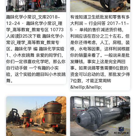
趣味化学小常识_文库2018-
有谁知道卫生纸批发和零售有多
12-24 · 趣味化学小常识_理
大利润 - 行业问答 2017-11-
学_高等教育_教育专区 10773
5 · 单纯的售价减进货价格，
人阅读|325次下载 趣味化学小
利润应该在百分之三十左右。但
常识_理学_高等教育_教育专
是你还得考虑，人工，房租，装
区。趣味化学 编 趣味化学实验
修，水电等因素，这样利润根据
1、小木炭跳舞 亲爱的同学们，
你的销量来看了。一般说来是批
你们一定很喜欢化学吧，那么你
发赚钱，事实上这是完全两回
自行动手做 一个有趣的小实
事。如果说搞零售需要6位数的
验，这个实验的题目叫小木炭跳
资金可以启动的话，那批发少得
舞。
7位数，才能正常周转
&hellip;&hellip;