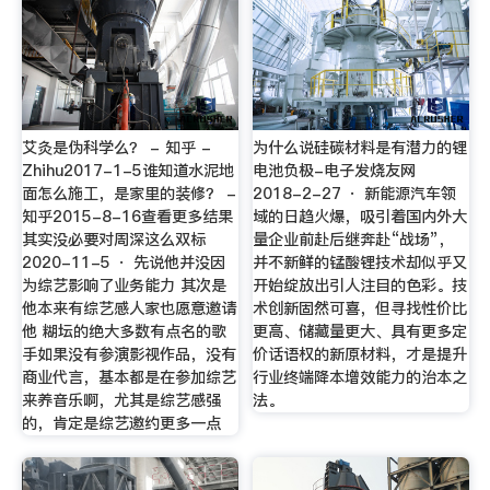
艾灸是伪科学么？ - 知乎 -
为什么说硅碳材料是有潜力的锂
Zhihu2017-1-5谁知道水泥地
电池负极-电子发烧友网
面怎么施工，是家里的装修？ -
2018-2-27 · 新能源汽车领
知乎2015-8-16查看更多结果
域的日趋火爆，吸引着国内外大
其实没必要对周深这么双标
量企业前赴后继奔赴“战场”，
2020-11-5 · 先说他并没因
并不新鲜的锰酸锂技术却似乎又
为综艺影响了业务能力 其次是
开始绽放出引人注目的色彩。技
他本来有综艺感人家也愿意邀请
术创新固然可喜，但寻找性价比
他 糊坛的绝大多数有点名的歌
更高、储藏量更大、具有更多定
手如果没有参演影视作品，没有
价话语权的新原材料，才是提升
商业代言，基本都是在参加综艺
行业终端降本增效能力的治本之
来养音乐啊，尤其是综艺感强
法。
的，肯定是综艺邀约更多一点