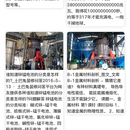
型号等。
38000000000000000000兆
瓦，我得花10000000000秒，
约等于317年才能充满电，一炮
干掉地球。
谁知道锌锰电池的分类是怎样
8-1金属材料剖析_图文_文库
的?_土巴兔装修问答2016-5-
8-1金属材料剖析 - 猜猜它是
13 · 土巴兔装修问答平台为网
谁？ 有种材料真堪夸， 导热导
友提供各种谁知道锌锰电池的分
电性能佳， 能延能展难熔化，
类是怎样的?问题解答.锌锰电池
生活不能缺少它。 课题一、金
的分类标准：糊式锌-锰干电
属材料 第1课时 课时目标 1、
池、纸板式锌-锰干电池、薄膜
知道金属的物理性质。 2、知道
式锌-锰干电池、氯化锌锌-锰
干电池、碱性锌-锰干电池、四
极并联锌-锰干电池、迭层式