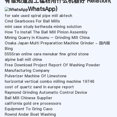
有谁知道加工锰粉用什么机器好 Relation(
WhatsApp
)
for sale used spiral pipe mill abtech
Cmd Gearboxes For Ball Mills
mini case study bethesda mining solution
How To Install The Ball Mill Pinion Assembly
Mining Quarry In Kisumu – Grinding Mill China
Osaka Japan Multi Preparation Machine Grinder - 国内版
Bing
5555ran online cara menukar fine grind stone
alpine ball mill china
Free Download Project Report Of Washing Powder
Manufacturing Company
Pulverizer Machine Of Limestone
horizontal vertical combo milling machine 19746
cost of quartz sand in europe report
Raymond Grinding Automatic Control Device
Ball Mill Chinese Supplier
california gold ore processors
Equipment To Gring Caco
Rownd Andar Boat Washing