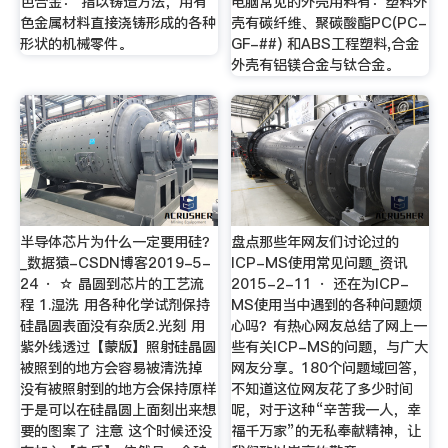
色合金： 指以铸造方法，用有
电脑常见的外壳用料有：塑料外
色金属材料直接浇铸形成的各种
壳有碳纤维、聚碳酸酯PC(PC-
形状的机械零件。
GF-##) 和ABS工程塑料,合金
外壳有铝镁合金与钛合金。
半导体芯片为什么一定要用硅？
盘点那些年网友们讨论过的
_数据猿-CSDN博客2019-5-
ICP-MS使用常见问题_资讯
24 · ☆ 晶圆到芯片的工艺流
2015-2-11 · 还在为ICP-
程 1.湿洗 用各种化学试剂保持
MS使用当中遇到的各种问题烦
硅晶圆表面没有杂质2.光刻 用
心吗？有热心网友总结了网上一
紫外线透过【蒙版】照射硅晶圆
些有关ICP-MS的问题，与广大
被照到的地方会容易被清洗掉
网友分享。180个问题域回答，
没有被照射到的地方会保持原样
不知道这位网友花了多少时间
于是可以在硅晶圆上面刻出来想
呢，对于这种“辛苦我一人，幸
要的图案了 注意 这个时候还没
福千万家”的无私奉献精神，让