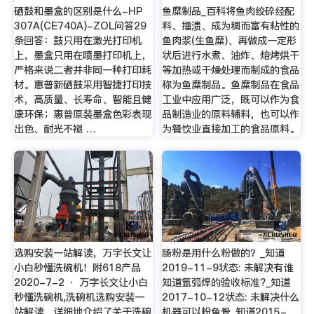
硒鼓和墨盒的区别是什么-HP
鱼糜制品_百科将鱼肉绞碎经配
307A(CE740A)-ZOL问答29
料、擂溃、成为稠而富有粘性的
条回答：鼓只用在激光打印机
鱼肉浆(生鱼糜)、再做成一定形
上，墨盒只用在喷墨打印机上，
状后进行水煮、油炸、焙烤烘干
严格来说二者并非同一种打印耗
等加热或干燥处理而制成的食品
材。惠普新硒鼓采用智捷打印技
称为鱼糜制品。鱼糜制品在食品
术，高质量、长寿命、智能且健
工业中应用广泛，既可以作为食
康环保；惠普原装墨盒色彩表现
品制造业的原料辅料，也可以作
出色、耐光不褪 …
为餐饮业直接加工的食品原料。
选购安装一站解读，万字长文让
肠粉是用什么粉做的？_知道
小白秒懂洗碗机！附618产品
2019-11-9状态: 未解决有谁
2020-7-2 · 万字长文让小白
知道氩弧焊的验收标准?_知道
秒懂洗碗机,洗碗机选购安装一
2017-10-12状态: 未解决什么
站解读。详细地介绍了关于洗碗
机器可以粉鱼骨_知道2015-