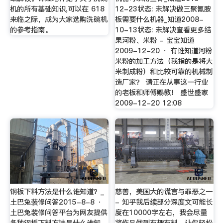
机的所有基础知识,可以在 618
12-23状态: 未解决做三聚氰胺
来临之际，成为大家选购洗碗机
板需要什么机器_知道2008-
的参考指南。
10-13状态: 未解决查看更多结
果河粉、米粉 - 宝宝知道
2009-12-20 · 有谁知道河粉
米粉的加工方法（我指的是将大
米制成粉）和比较可靠的机械制
造厂家？ 请正在从事这一行业
的老板和师傅赐教！ 盛世盛家
2009-12-20 12:08
钢板下料方法是什么谁知道？_
慈善，美国大的谎言与罪恶之一
土巴兔装修问答2015-8-8 ·
- 知乎我后续部分深度文可能长
土巴兔装修问答平台为网友提供
度在10000字左右，我会尽量
各种钢板下料方法是什么谁知
将作品做到有趣有料，让你轻松