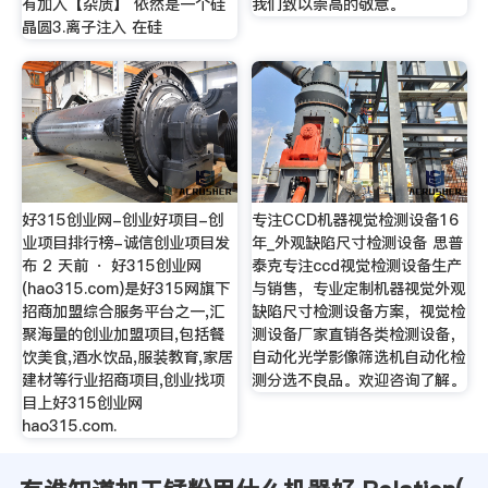
有加入【杂质】 依然是一个硅
我们致以崇高的敬意。
晶圆3.离子注入 在硅
好315创业网-创业好项目-创
专注CCD机器视觉检测设备16
业项目排行榜-诚信创业项目发
年_外观缺陷尺寸检测设备 思普
布 2 天前 · 好315创业网
泰克专注ccd视觉检测设备生产
(hao315.com)是好315网旗下
与销售，专业定制机器视觉外观
招商加盟综合服务平台之一,汇
缺陷尺寸检测设备方案，视觉检
聚海量的创业加盟项目,包括餐
测设备厂家直销各类检测设备，
饮美食,酒水饮品,服装教育,家居
自动化光学影像筛选机自动化检
建材等行业招商项目,创业找项
测分选不良品。欢迎咨询了解。
目上好315创业网
hao315.com.