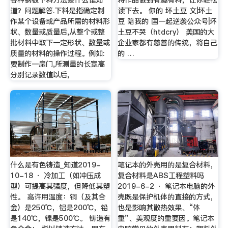
道？问题解答.下料是指确定制
读下去。 你的 坏土豆 文|坏土
作某个设备或产品所需的材料形
豆 陪我的 国一起逆袭公众号|坏
状、数量或质量后,从整个或整
土豆不哭（htdcry） 美国的大
批材料中取下一定形状、数量或
企业家都有慈善的传统，将自己
质量的材料的操作过程。例如:
的 …
要制作一扇门,所测量的长宽高
分别记录数值以后,
什么是有色铸造_知道2019-
笔记本的外壳用的是复合材料，
10-18 · 冷加工（如冲压成
复合材料是ABS工程塑料吗
型）可提高其强度，但降低其塑
2019-6-2 · 笔记本电脑的外
性。 高许用温度：铜（及其合
壳既是保护机体的直接的方式，
金）是250℃，铝是200℃，铅
也是影响其散热效果、“体
是140℃，镍是500℃。 铸造有
重”、美观度的重要因。笔记本