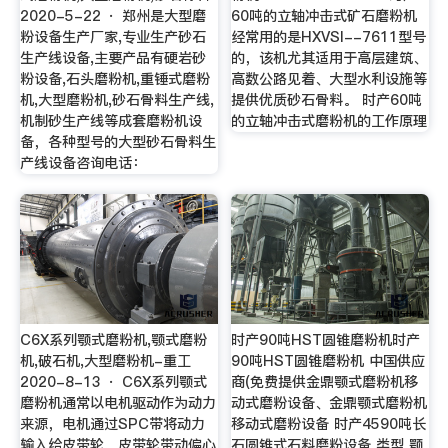
2020-5-22 · 郑州是大型磨
60吨的立轴冲击式矿石磨粉机
粉设备生产厂家,专业生产砂石
经常用的是HXVSI--7611型号
生产线设备,主要产品有硬岩砂
的，该机尤其适用于高层建筑、
粉设备,石头磨粉机,重锤式磨粉
高数公路见着、大型水利设施等
机,大型磨粉机,砂石骨料生产线,
提供优质砂石骨料。 时产60吨
机制砂生产线等成套磨粉机设
的立轴冲击式磨粉机的工作原理
备，各种型号的大型砂石骨料生
产线设备咨询电话：
C6X系列颚式磨粉机,颚式磨粉
时产90吨HST圆锥磨粉机时产
机,破石机,大型磨粉机-重工
90吨HST圆锥磨粉机 中国供应
2020-8-13 · C6X系列颚式
商(免费提供金鼎颚式磨粉机移
磨粉机通常以电机驱动作为动力
动式磨粉设备、金鼎颚式磨粉机
来源，电机通过SPC带将动力
移动式磨粉设备 时产4590吨长
输入给皮带轮，皮带轮带动偏心
石圆锥式石料磨粉设备 类型 颚