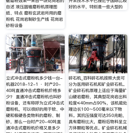
破磨粉效果—来自一块花岗岩的
开采技术水平已接近于国际比较
自述 液压圆锥磨粉机原理图
好的水平，特别是一些大型的
纸、特点 磨粉玄武岩所用的磨
粉机 花岗岩制砂生产线 花岗岩
砂粉设备
立式冲击式磨粉机多少钱一台-
碎石机_百科碎石机按照大类可
机器2018-12-1 · 时产20-
分为医用碎石机和矿业碎石机。
40吨直通冲击式磨粉机价格多
矿业碎石机原理上适应于海量矿
少？ 直通冲击式磨粉机也叫砂
山硬岩磨粉，其典型花岗岩出料
粉设备，还有称呼为立式冲击式
粒度≤40mm占90%，该机能处
磨粉机，可以很好的用于软、中
理边长100～500毫米以下物
硬和极硬各类物料的磨粉、制
料。其抗压强度可达350兆帕，
砂，那么一台时产20-40吨直
具有磨粉比大，磨粉后物料呈立
通冲击式磨粉机价格又是多少
方体颗粒等优点。矿业碎石机械