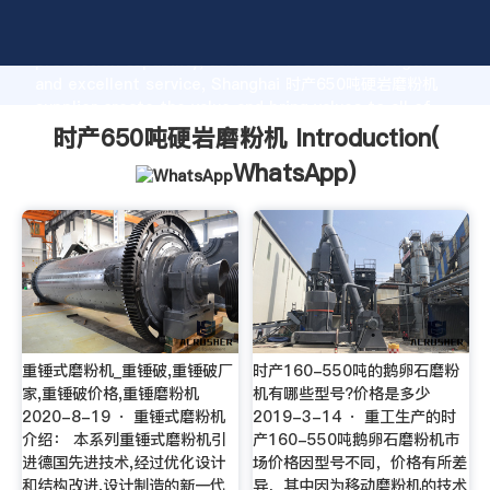
时产650吨硬岩磨粉机 manufacturer Grasping strong
production capability, advanced research strength
and excellent service, Shanghai 时产650吨硬岩磨粉机
supplier create the value and bring values to all of
customers.
时产650吨硬岩磨粉机 Introduction(
WhatsApp
)
重锤式磨粉机_重锤破,重锤破厂
时产160-550吨的鹅卵石磨粉
家,重锤破价格,重锤磨粉机
机有哪些型号?价格是多少
2020-8-19 · 重锤式磨粉机
2019-3-14 · 重工生产的时
介绍： 本系列重锤式磨粉机引
产160-550吨鹅卵石磨粉机市
进德国先进技术,经过优化设计
场价格因型号不同，价格有所差
和结构改进,设计制造的新一代
异，其中因为移动磨粉机的技术