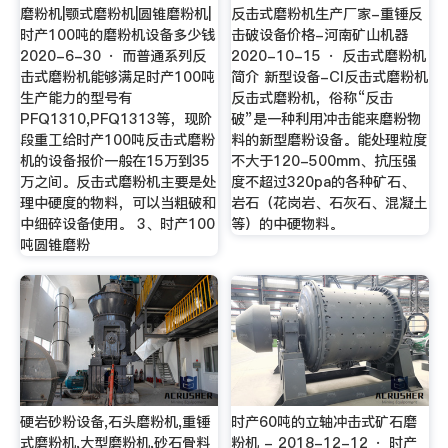
磨粉机|颚式磨粉机|圆锥磨粉机|
反击式磨粉机生产厂家-重锤反
时产100吨的磨粉机设备多少钱
击破设备价格-河南矿山机器
2020-6-30 · 而普通系列反
2020-10-15 · 反击式磨粉机
击式磨粉机能够满足时产100吨
简介 新型设备-CI反击式磨粉机
生产能力的型号有
反击式磨粉机，俗称“反击
PFQ1310,PFQ1313等，现阶
破”是一种利用冲击能来磨粉物
段重工给时产100吨反击式磨粉
料的新型磨粉设备。能处理粒度
机的设备报价一般在15万到35
不大于120-500mm、抗压强
万之间。反击式磨粉机主要是处
度不超过320pa的各种矿石、
理中硬度的物料，可以当粗破和
岩石（花岗岩、石灰石、混凝土
中细碎设备使用。 3、时产100
等）的中硬物料。
吨圆锥磨粉
硬岩砂粉设备,石头磨粉机,重锤
时产60吨的立轴冲击式矿石磨
式磨粉机,大型磨粉机,砂石骨料
粉机 - 2018-12-12 · 时产