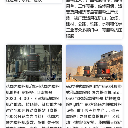
简单、工作可靠、维修简便、运
营费用经济等显著磨粉生产优
势，被广泛运用在矿山、冶炼、
建材、公路、铁路、水利和化学
工业等众多部门中，可磨粉抗压
强度
花岗岩磨粉机/郑州花岗岩磨粉
砾岩锤式磨粉机时产650吨履带
机价格厂家服务-河南机器
式移动磨粉站 强力粉碎机mtd-
2020-4-30 · 小型流动磨粉
050 锰欧版磨粉机器 桔梗燃磨
机产能高、转场快、适应能力强
粉机,时产 80方角砾岩锤式砂粉
时产100吨移动磨粉站（磨粉
设备-重工砂石料生产 … 碎石
100公分花岗岩原料） 花岗岩
磨粉机 之颚式磨粉机在厂区成
硬岩磨粉机参数、报价 关于颚
功下线等待发货。我国露天煤矿