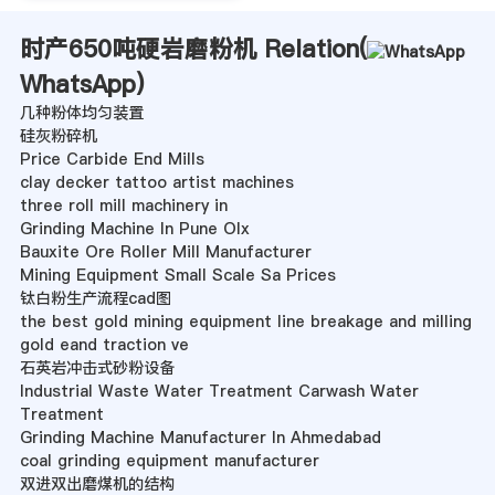
时产650吨硬岩磨粉机 Relation(
WhatsApp
)
几种粉体均匀装置
硅灰粉碎机
Price Carbide End Mills
clay decker tattoo artist machines
three roll mill machinery in
Grinding Machine In Pune Olx
Bauxite Ore Roller Mill Manufacturer
Mining Equipment Small Scale Sa Prices
钛白粉生产流程cad图
the best gold mining equipment line breakage and milling
gold eand traction ve
石英岩冲击式砂粉设备
Industrial Waste Water Treatment Carwash Water
Treatment
Grinding Machine Manufacturer In Ahmedabad
coal grinding equipment manufacturer
双进双出磨煤机的结构