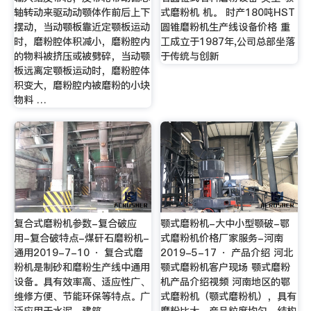
轴转动来驱动动颚体作前后上下
式磨粉机 机。 时产180吨HST
摆动，当动颚板靠近定颚板运动
圆锥磨粉机生产线设备价格 重
时，磨粉腔体积减小，磨粉腔内
工成立于1987年,公司总部坐落
的物料被挤压或被劈碎，当动颚
于传统与创新
板远离定颚板运动时，磨粉腔体
积变大，磨粉腔内被磨粉的小块
物料 …
复合式磨粉机参数-复合破应
颚式磨粉机-大中小型颚破-鄂
用-复合破特点-煤矸石磨粉机-
式磨粉机价格厂家服务-河南
通用2019-7-10 · 复合式磨
2019-5-17 · 产品介绍 河北
粉机是制砂和磨粉生产线中通用
颚式磨粉机客户现场 颚式磨粉
设备。具有效率高、适应性广、
机产品介绍视频 河南地区的鄂
维修方便、节能环保等特点。广
式磨粉机（颚式磨粉机），具有
泛应用于水泥、建筑
磨粉比大、产品粒度均匀、结构