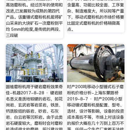
高效磨粉机。经过历年的使用和
含量高、功能比较全面、工序复
改进,已发展较为成熟的第四代
杂、制造难度大，所以同等产量
产品。该重锤式磨粉机机能将矿
下，移动式磨粉机的市场价格要
山采来的大块矿石一次磨粉到平
比固定式磨粉机的价格稍微高
均 5mm的粒度,是传统的两段、
点。
三段破
圆锥磨粉机用于硬岩磨粉效果奇
时产200吨移动小型锤式石子磨
佳-机器2017-8-28 · 硬岩顾
粉机价格分析-上海东蒙路桥
名思义是质地较硬的岩石，如花
2019-8-7 · 时产200吨小型
岗岩、玄武岩等岩浆岩，铁质、
移动锤式磨粉机受配置、型号、
钙质胶结的砾岩、砂岩、石灰
选材、设计等影响，设备的投资
岩、白云岩等沉积岩。由于此类
成本高低不等，市场上对该设备
岩石硬度较大，磨粉时会对磨粉
的报价大概在几十万到上百万不
机造成很大的磨损，所以建议用
等。任何一个生产厂家都无法统