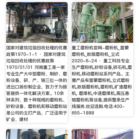
国家对建筑垃圾回收处理的优惠
重工磨粉机官网-磨粉机_雷蒙
政策1970-1-1 · 国家对建筑
磨粉机_欧版磨粉机_立式
垃圾回收处理的优惠政策
2020-6-24 · 重工科技专业
1970/01/01 河南重工是一家
生产磨粉机,砂粉设备,碎石机,磨
专业生产大中型磨粉、制砂、磨
粉机,移动磨粉站系列产品。主
粉设备，研、产、销三位一体的
要产品有雷蒙磨粉机,立式磨粉
进出口股份制企业，致力于为顾
机,欧版磨粉机,磨粉机,矿渣磨粉
客提供一体化解决方案。10余
机, 磨煤机,中速磨煤机,高压悬
种系列、数十种规格的磨粉机、
辊磨粉机等设备,提供整条生产
砂粉设备、磨粉机和移动磨粉站
线服务.欢迎选购.电话:400-
是公司的主打产品，广泛适用于
655-1888
矿业、建材