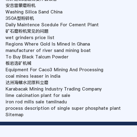
安吉雷蒙磨粉机
Washing Silica Sand China
350A型粉碎机
Daily Maintence Scedule For Cement Plant
矿石磨粉机常见的问题
wet grinders price list
Regions Where Gold Is Mined In Ghana
manufacturer of river sand mining boat
To Buy Black Talcum Powder
板岩选矿机械
Equipment For Caco3 Mining And Processing
coal mines leaser in india
达洲海螺水泥原料立磨
Karabacak Mining Industry Trading Company
lime calcination plant for sale
iron rod mills sale tamilnadu
process description of single super phosphate plant
Sitemap