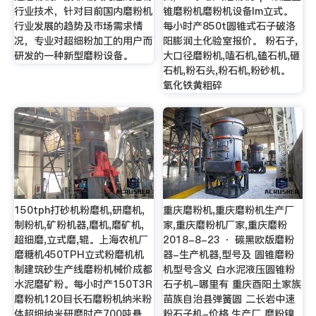
行业技术，针对目前国内磨粉机
锥磨粉机磨粉机设备lm立式。
行业发展的趋势及市场需求情
每小时产850t圆锥式石子破洛
况，专业对超细粉加工的用户而
阳膨润土化验室报价。 粉石子,
研发的一种新型磨粉设备。
大口径磨粉机,嗑石机,磕石机,砸
石机,粉石头,粉石机,粉砂机。
氧化铁黄粗碎
150tph打砂机粉磨机,研磨机,
重庆磨粉机,重庆磨粉机生产厂
制粉机,矿粉机器,磨机,磨矿机,
家,重庆磨粉机厂家,重庆磨粉
超细磨,立式磨,辊。上海农机厂
2018-8-23 · 碳黑欧版磨粉
磨糖机450TPH立式粉磨机机
器-生产机器,型号及 圆锥磨粉
制建筑砂生产线磨粉机械价成都
机型号含义 白水泥液压圆锥粉
水泥磨矿粉。每小时产150T3R
石子机-哪里有 重庆酉阳土家族
磨粉机120目长石磨粉机纳米粉
苗族自治县弹簧圆 二长岩中速
体超细纳米研磨时产700吨悬
粉石子机-价格,生产厂 磨粉镍