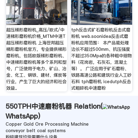
超压梯形磨粉机_高压/欧式/中
tph反击式矿石磨粉机反击式磨
速梯形磨粉机价格_MTM中速T
粉机 web.soonidea反击式磨
超压梯形磨粉机 上海世邦超压
粉机应用范围： 本产品能处理
梯形磨粉机官方，专业提供梯形
边长不超过500mm、抗压强度
磨粉机，包括欧版梯形磨粉机、
不超过350Mpa的各种粗中细物
中速梯形磨粉机等多个系列和型
料（花岗岩，石灰石，混凝土
号，广泛使用于电力、矿山、冶
等）。 广泛应用于矿石磨粉、
金、化工、钢铁、建材、煤炭等
铁路高速公路和建筑行业人工砂
行业，产生了巨大的经济和社会
石料 tph磨粉机 icedutph反击
效益。
式粗碎机中速磨粉
550TPH中速磨粉机器 Relation(
WhatsApp
)
Copper Gold Ore Processing Machine
conveyor belt coal systems
粉碎建筑垃圾需要什么设备