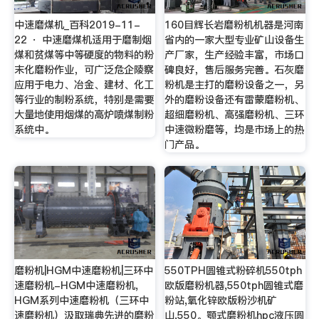
中速磨煤机_百科2019-11-
160目辉长岩磨粉机机器是河南
22 · 中速磨煤机适用于磨制烟
省内的一家大型专业矿山设备生
煤和贫煤等中等硬度的物料的粉
产厂家，生产经验丰富，市场口
末化磨粉作业，可广泛危企陵察
碑良好，售后服务完善。石灰磨
应用于电力、冶金、建材、化工
粉机是主打的磨粉设备之一，另
等行业的制粉系统，特别是需要
外的磨粉设备还有雷蒙磨粉机、
大量地使用烟煤的高炉喷煤制粉
超细磨粉机、高强磨粉机、三环
系统中。
中速微粉磨等，均是市场上的热
门产品。
磨粉机|HGM中速磨粉机|三环中
550TPH圆锥式粉碎机550tph
速磨粉机-HGM中速磨粉机,
欧版磨粉机器,550tph圆锥式磨
HGM系列中速磨粉机（三环中
粉站,氧化锌欧版粉沙机矿
速磨粉机）汲取瑞典先进的磨粉
山,550。颚式磨粉机hpc液压圆