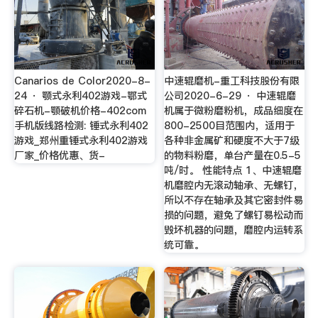
Canarios de Color2020-8-
中速辊磨机-重工科技股份有限
24 · 颚式永利402游戏-鄂式
公司2020-6-29 · 中速辊磨
碎石机-颚破机价格-402com
机属于微粉磨粉机，成品细度在
手机版线路检测: 锤式永利402
800-2500目范围内，适用于
游戏_郑州重锤式永利402游戏
各种非金属矿和硬度不大于7级
厂家_价格优惠、货-
的物料粉磨，单台产量在0.5-5
吨/时。 性能特点 1、中速辊磨
机磨腔内无滚动轴承、无螺钉，
所以不存在轴承及其它密封件易
损的问题，避免了螺钉易松动而
毁坏机器的问题，磨腔内运转系
统可靠。