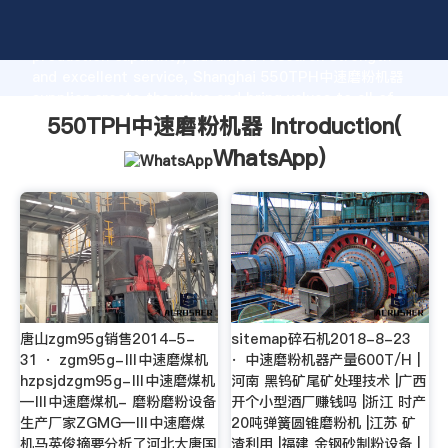
550TPH中速磨粉机器 manufacturer Grasping strong
production capability, advanced research strength
and excellent service, Shanghai 550TPH中速磨粉机器
supplier create the value and bring values to all of
customers.
550TPH中速磨粉机器 Introduction(
WhatsApp
)
唐山zgm95g销售2014-5-
sitemap碎石机2018-8-23
31 · zgm95g-Ⅲ中速磨煤机
· 中速磨粉机器产量600T/H |
hzpsjdzgm95g-Ⅲ中速磨煤机
河南 黑钨矿尾矿处理技术 |广西
—Ⅲ中速磨煤机- 磨粉磨粉设备
开个小型酒厂赚钱吗 |浙江 时产
生产厂家ZGMG—Ⅲ中速磨煤
20吨弹簧圆锥磨粉机 |江苏 矿
机马英俊摘要分析了河北大唐国
渣利用 |福建 金钢砂制粉设备 |