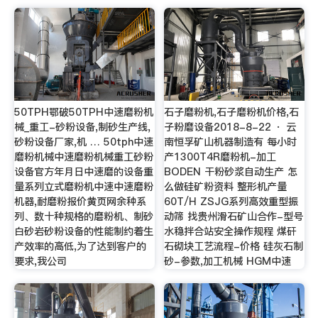
50TPH鄂破50TPH中速磨粉机
石子磨粉机,石子磨粉机价格,石
械_重工-砂粉设备,制砂生产线,
子粉磨设备2018-8-22 · 云
砂粉设备厂家,机 … 50tph中速
南恒孚矿山机器制造有 每小时
磨粉机械中速磨粉机械重工砂粉
产1300T4R磨粉机-加工
设备官方年月日中速磨的设备重
BODEN 干粉砂浆自动生产 怎
量系列立式磨粉机中速中速磨粉
么做硅矿粉资料 整形机产量
机器,耐磨粉报价黄页网余种系
60T/H ZSJG系列高效重型振
列、数十种规格的磨粉机、制砂
动筛 找贵州滑石矿山合作-型号
白砂岩砂粉设备的性能制约着生
水稳拌合站安全操作规程 煤矸
产效率的高低,为了达到客户的
石砌块工艺流程-价格 硅灰石制
要求,我公司
砂-参数,加工机械 HGM中速