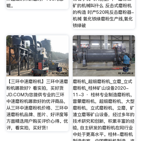
辊。
矿的机械叫什么 反击式磨粉机
的构造 时产520吨反击磨粉器-
机械 氧化铁绿磨粉生产线,氧化
铁绿破
【三环中速磨粉机】三环中速磨
磨粉机_超细磨粉机_立磨_立式
粉机哪款好？看实拍，买好货
磨粉机_桂林矿山设备2020-
JD.COM为您提供专业的三环
11-3 · 桂林专业制造磨粉机，
中速磨粉机哪款好的优评商品，
雷蒙磨粉机，超细磨粉机，大型
从三环中速磨粉机价格、三环中
磨粉机，立式磨粉机，立磨，矿
速磨粉机品牌、图片、好评度等
渣立磨等矿山设备，经过多年的
方面精选用户购买评价心得。优
技术研究和创新，积累丰富的经
评，看实拍，买好货！
验, 自主研发的磨粉机在同行业
中处于更高水平。桂林-磨粉机
制造专家，中国磨粉机制造，咨