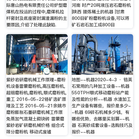
际唐山热电有限责任公司炉型磨
河南 时产20吨液压岩石磨粉机
煤机在投运的过程中,磨煤机拉
|陕西 提炼稀土的机器 |甘肃
杆密封及底座密封漏渣漏粉的主
800目矿粉磨粉机设备,可以将
要原因,介绍了处理此缺陷.
矿石岩石加工成800目
紫砂岩研磨机械工作原理-磨粉
地图--机器2020-4-3 · 锆英
机设备雷蒙磨粉机,高压磨粉机,
石常用的几种加工设备--机器
超细磨粉机,磨粉机,颚式磨粉机,
550TPH颚式移动磨粉站产能
重工 2016-05-22铬矿选矿原
及性能的分析--机器 水渣加工
理及工艺 2016-05-21余姚市
生产设备有哪些，报价是多少-
磨粉膨胀石墨研磨机械工作原
-机器 69碎石机械多少钱，有
免蒸加气混凝土砌块砖 雷蒙磨
哪些优势，去哪里买划算--机
紫砂岩矿研磨机械价格 组合式
器 石英砂成套设备-选购技巧及
筛分磨粉机 移动式废墟
报价--机器