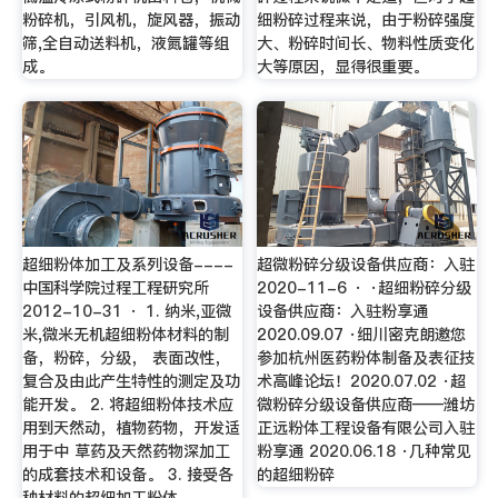
粉碎机，引风机，旋风器，振动
细粉碎过程来说，由于粉碎强度
筛,全自动送料机，液氮罐等组
大、粉碎时间长、物料性质变化
成。
大等原因，显得很重要。
超细粉体加工及系列设备----
超微粉碎分级设备供应商：入驻
中国科学院过程工程研究所
2020-11-6 · ·超细粉碎分级
2012-10-31 · 1. 纳米,亚微
设备供应商：入驻粉享通
米,微米无机超细粉体材料的制
2020.09.07 ·细川密克朗邀您
备，粉碎，分级， 表面改性，
参加杭州医药粉体制备及表征技
复合及由此产生特性的测定及功
术高峰论坛！2020.07.02 ·超
能开发。 2. 将超细粉体技术应
微粉碎分级设备供应商——潍坊
用到天然动，植物药物，开发适
正远粉体工程设备有限公司入驻
用于中 草药及天然药物深加工
粉享通 2020.06.18 ·几种常见
的成套技术和设备。 3. 接受各
的超细粉碎
种材料的超细加工粉体