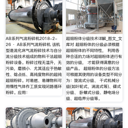
AB系列气流粉碎机2018-2-
超细粉体分级技术详解_图文_文
26 · AB系列气流粉碎机 该机
库对 超细粉体的分级必须根据
型是流化床气流粉碎技术与自分
超细粉体的不同特性， 利用各
流分级技术组成的物料干法超细
种合适的力场对超细粉体进行有
粉碎设备。粉碎过程无温升，无
效的分级， 才能获得满意的分
污染，磨损小．尤其适应于热敏
级产品。 超细粉体的分级方法
性、熔点低、高纯度物料的超纯
可根据其使用的设备类型不同分
超细粉碎。对易燃、易爆物料可
为：旋流式分级、 干式机械分
用惰性气体作工质实现闭路循环
级(如叶轮式，涡流式等)、碟式
粉碎。应用：
分级、 卧螺式分级、静电场分
级、超临界分级等。