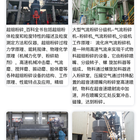
超细粉碎_百科全书包括超细粉
大型气流粉碎分级机-气流粉碎
体粒度和粒度特性的描述及粒度
机-粉碎机_气流粉碎机_分级机
测定方法和仪器，超细粉碎过程
工作原理： 流化床气流粉碎机
力学原理、能耗规律、物理化学
是一种用高速气流来实现干式物
原理（机械力化学、粉碎助
料超细粉碎的设备。它由粉碎喷
剂），高速机械冲击磨、气流
嘴、分级转子、螺 旋加料器等
磨、搅拌磨、振动磨、胶体磨等
组成。 物料通过螺旋加料器进
各种超细粉碎设备的结构、工作
入粉碎室，压縮空气通过特殊配
原理、性能特点及应用，精细
置的超音速喷嘴向粉碎室高速喷
射，物料在超音速喷射流中加
速，并在喷嘴交汇处反复冲击、
碰撞，达到粉碎。