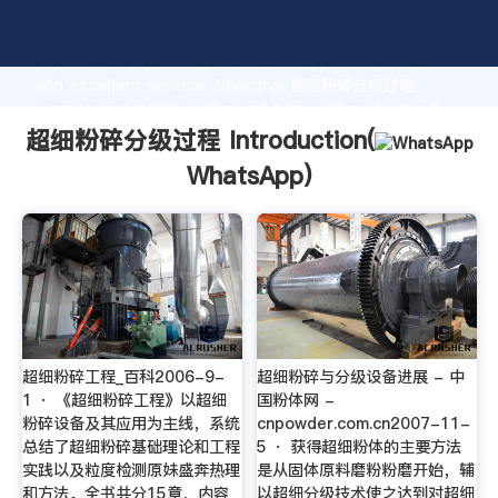
超细粉碎分级过程 manufacturer Grasping strong
production capability, advanced research strength
and excellent service, Shanghai 超细粉碎分级过程
supplier create the value and bring values to all of
customers.
超细粉碎分级过程 Introduction(
WhatsApp
)
超细粉碎工程_百科2006-9-
超细粉碎与分级设备进展 - 中
1 · 《超细粉碎工程》以超细
国粉体网 -
粉碎设备及其应用为主线，系统
cnpowder.com.cn2007-11-
总结了超细粉碎基础理论和工程
5 · 获得超细粉体的主要方法
实践以及粒度检测原妹盛奔热理
是从固体原料磨粉粉磨开始，辅
和方法。全书共分15章，内容
以超细分级技术使之达到对超细