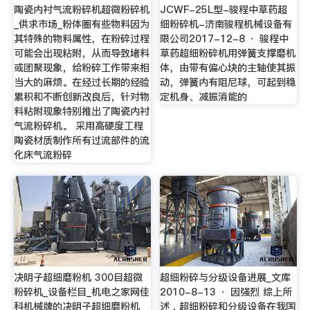
陶瓷内衬气流粉碎机超微粉碎机
JCWF-25L型-骏程中草药超
_供求市场_粉体圈有些物料因为
细粉碎机-济南骏程机械设备有
其特殊的物料属性，在粉碎过程
限公司2017-12-8 · 骏程中
可能会出现粘附，从而导致堵料
草药超细粉碎机用弹簧支撑磨机
或团聚现象，给粉碎工作带来相
体，由带有偏心块的主轴使其振
当大的麻烦。在经过长期的经验
动，弹簧内有阻尼球，可起到稳
累积和不断创新改良后，针对物
定机身、减振消能的
料粘附现象特别推出了陶瓷内衬
气流粉碎机。 采用高硬度工程
陶瓷材质制作所有过流部件的流
化床气流粉碎
决明子超细磨粉机 300目超微
超细粉碎与分级设备进展_文库
粉碎机_设备栏目_机电之家网佳
2010-8-13 · 因强烈 综上所
科机械牌的决明子超细磨粉机
述 , 超细粉碎和分级设备在我国