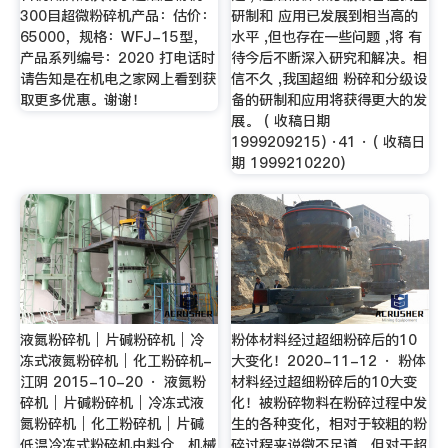
300目超微粉碎机产品：估价：
研制和 应用已发展到相当高的
65000，规格：WFJ-15型，
水平 ,但也存在一些问题 ,将 有
产品系列编号：2020 打电话时
待今后不断深入研究和解决。相
请告知是在机电之家网上看到获
信不久 ,我国超细 粉碎和分级设
取更多优惠。谢谢！
备的研制和应用将获得更大的发
展。 ( 收稿日期
1999209215) ·41 · ( 收稿日
期 1999210220)
液氮粉碎机│片碱粉碎机│冷
粉体材料经过超细粉碎后的10
冻式液氮粉碎机│化工粉碎机-
大变化！2020-11-12 · 粉体
江阴 2015-10-20 · 液氮粉
材料经过超细粉碎后的10大变
碎机│片碱粉碎机│冷冻式液
化！被粉碎物料在粉碎过程中发
氮粉碎机│化工粉碎机│片碱
生的各种变化，相对于较粗的粉
低温冷冻式粉碎机由料仓，机械
碎过程来说微不足道，但对于超