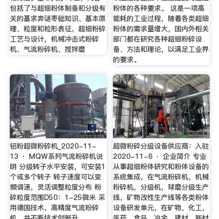
包括了与超细粉体制备和分级有
粉体的各种要求。 这是一项高
关的基求奔谜枣础知识、基本原
能耗的工业过程，随着各类超细
理、粒度和粒形表征，超细粉碎
粉体的需求量增大，国内外相关
工艺与设计，机械冲击式粉碎
部门都在研究各种超细粉碎设
机、气流粉碎机、搅拌磨
备、方法和理论，以满足工业界
的要求。
铝粉超微粉碎机_2020-11-
超微粉碎分级设备供应商：入驻
13 · MQW系列气流粉碎机说
2020-11-6 · 企业简介 专业
明 分级转子水平安装，可安装1
从事超细粉体研究和粉体设备的
个或多个转子 转子速度可以变
系统集成，在气流粉碎机，机械
频调速，灵活调整粒度分布 粉
粉碎机，分级机，球磨分级生产
碎粒度范围D50：1-25微米 采
线，矿物改性生产线等各类粉体
用德国技术，高精度气流粉碎
设备研发单元，在矿物，化工，
机，并不断技术创新升
医药，食品，冶金，建材，新材