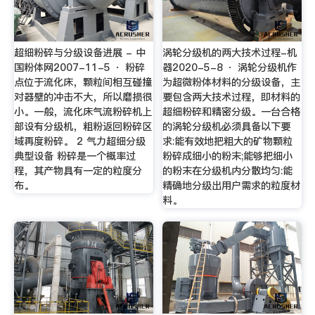
超细粉碎与分级设备进展 - 中
涡轮分级机的两大技术过程-机
国粉体网2007-11-5 · 粉碎
器2020-5-8 · 涡轮分级机作
点位于流化床，颗粒间相互碰撞
为超微粉体材料的分级设备，主
对器壁的冲击不大，所以磨损很
要包含两大技术过程，即材料的
小。一般，流化床气流粉碎机上
超细粉碎和精密分级。一台合格
部设有分级机，粗粉返回粉碎区
的涡轮分级机必须具备以下要
域再度粉碎。 2 气力超细分级
求:能有效地把粗大的矿物颗粒
典型设备 粉碎是一个概率过
粉碎成细小的粉末;能够把细小
程，其产物具有一定的粒度分
的粉末在分级机内分散均匀:能
布。
精确地分级出用户需求的粒度材
料。