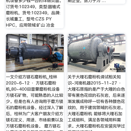
机设备多少钱一台的详细页面。
制企业，致力于为 …
订货号:102349，类型:圆锥式
磨粉机，货号:102349，品牌:
长城重工，型号:CZS PY
HPC，应用领域:矿山 冶金
一文介绍方镁石磨粉机_桂林
关于大理石磨粉机调试相关知
2020-6-12 · 方镁石磨粉
识-河南机器2015-11-27 ·
机,80-400目雷蒙磨粉机设备
大理石原指的是产于大理的白色
方镁石矿物，可能熟悉的人比较
带有黑色花纹的石灰岩，后来逐
少。但是也有人咨询用于磨方镁
渐发展成称呼一切有各种颜色花
石的磨粉机设备。经过深入了解
纹的，用于建筑领域的石灰岩。
后，桂林为广大客户朋友介绍方
大理石磨粉机 能够将大理石加
镁石定义、用途、市场前景以及
工成细料，满足各领域用料需
方镁石磨粉机设备。 磨方镁石
求。大理石磨粉机在安装完毕过