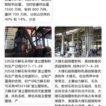
制轻钙总量。 当时轻重钙总量
1500 万吨，轻钙 800 万吨、
重钙 700 万吨，分别占世界的
40% 和 14%，分会
325目方解石采用矿渣立磨制粉
大理石超细磨粉机：高效制备优
的生产过程2017-11-28 ·
质超细粉体_桂林2017-4-26
325目方解石粉采用矿渣立磨粉
· 大理石超细磨粉机高效制备优
机生产具有占地面积小，出粉产
质粉体 大理石，在自然界中非
量高的优势，时产6吨方解石粉
常常见，主要由方解石、石灰
可采用4R3216矿渣立磨粉机。
石、蛇纹石和白云石组成，在社
方解石矿渣立磨粉机优化配置管
会综合实力提升的当今社会，大
道、风机系统、降低风阻及管壁
理石超细磨粉机的市场占有率逐
磨损，产 …
渐提升，是提高大理石超细粉体