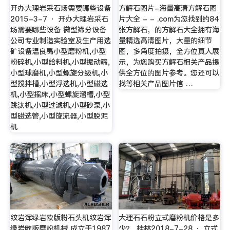
开办大理岩采石场需要哪些设备
方解石图片-海量高清方解石图
2015-3-7 · 开办大理岩采石
片大全 - - .com为您找到约84
场需要哪些设备 微型筛分设备
张方解石，的方解石大全拥有海
公司专业制造实验室及生产用选
量精选高清图片，大量的细节
矿设备温良禹小型磨粉机,小型
图，多角度拍摄，全方位真人展
粉碎机,小型给料机,小型振动筛,
示，为您购买方解石相关产品提
小型球磨机,小型螺旋分级机,小
供全方位的图片参考。您还可以
型搅拌槽,小型浮选机,小型磁选
找等相关产品图片信 …
机,小型摇床,小型螺旋溜槽,小型
跳汰机,小型过滤机,小型砂泵,小
型磁选管,小型旋流器,小型脱泥
机
纹岩浑绿岩欧版粉石头机纹岩浑
大理石石粉立式磨粉机价格是多
绿岩欧版磨粉机械 成立于1987
少？_桂林2018-7-28 · 立式