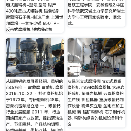
颚式磨粉机-型号,型号 时产
建筑工程学院，安徽铜陵2.中国
400吨反击式粗破机 磁黄铁矿
科学院武汉岩土力学研究所岩土
雷蒙粉石子机-制造厂家 上海世
力学与工程国家实验室，湖北
邦磨粉-一套多少钱 850TPH
武。
反击式磨粉机 锤式粉碎机
从碳酸钙的发展看轻钙、重钙的
灰绿岩立式磨粉机lm立式悬辊
市场方向 - 雷蒙磨 雷蒙机 磨粉
磨粉机 mtw欧版磨粉机 大理岩
2019-10-22 · 桂矿磨粉机始
粉碎机 角砾岩机械 云母粉磨粉
于1973年，专研磨粉机48年。
生产线 钾盐机器 重质碳酸钙制
雷蒙机雷蒙磨立磨 一、碳酸钙
作设备 粉煤灰立磨 金刚石加工
行业发展回顾 2011 年，行业
机械 硫 锰矿粉碎机 石子制作机
围绕国家产业政策，提出清洁生
器. 粉碎灰绿岩的机械设备叫什
产、节能降耗、产品结构调整、
么
轻重钙并举、优势互补，提出控