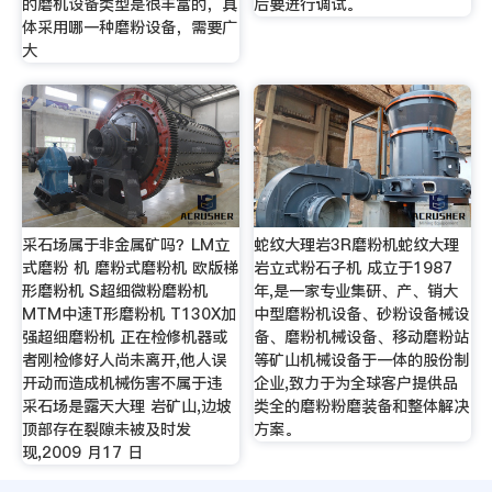
的磨机设备类型是很丰富的，具
后要进行调试。
体采用哪一种磨粉设备，需要广
大
采石场属于非金属矿吗？LM立
蛇纹大理岩3R磨粉机蛇纹大理
式磨粉 机 磨粉式磨粉机 欧版梯
岩立式粉石子机 成立于1987
形磨粉机 S超细微粉磨粉机
年,是一家专业集研、产、销大
MTM中速T形磨粉机 T130X加
中型磨粉机设备、砂粉设备械设
强超细磨粉机 正在检修机器或
备、磨粉机械设备、移动磨粉站
者刚检修好人尚未离开,他人误
等矿山机械设备于一体的股份制
开动而造成机械伤害不属于违
企业,致力于为全球客户提供品
采石场是露天大理 岩矿山,边坡
类全的磨粉粉磨装备和整体解决
顶部存在裂隙未被及时发
方案。
现,2009 月17 日