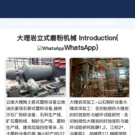
大理岩立式磨粉机械 manufacturer Grasping strong
production capability, advanced research strength
and excellent service, Shanghai 大理岩立式磨粉机械
supplier create the value and bring values to all of
customers.
大理岩立式磨粉机械 Introduction(
WhatsApp
)
云南大理陶土鄂式磨粉设备云南
大理岩深加工-山石制砂设备大
迪庆麦饭石鄂式磨粉设备,提供
理岩深加工：含初始损伤大理岩
沙石厂粉碎设备、石料生产线、
的时效变形与破坏试验研究 ·含
矿石磨粉线、制砂生产线、磨粉
初始损伤大理岩的时效变形与破
生产线、建筑垃圾回收等多...石
坏试验研究陈静1,2，江权2*，
子磨粉设备价格 每小时产850T
冯夏庭2，胡嫣然1(1.铜陵学院