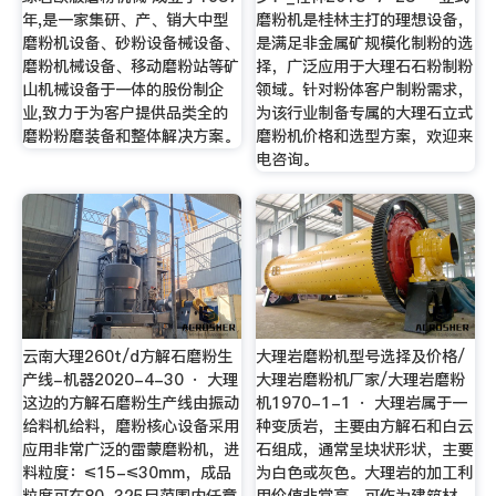
年,是一家集研、产、销大中型
磨粉机是桂林主打的理想设备，
磨粉机设备、砂粉设备械设备、
是满足非金属矿规模化制粉的选
磨粉机械设备、移动磨粉站等矿
择，广泛应用于大理石石粉制粉
山机械设备于一体的股份制企
领域。针对粉体客户制粉需求，
业,致力于为客户提供品类全的
为该行业制备专属的大理石立式
磨粉粉磨装备和整体解决方案。
磨粉机价格和选型方案，欢迎来
电咨询。
云南大理260t/d方解石磨粉生
大理岩磨粉机型号选择及价格/
产线-机器2020-4-30 · 大理
大理岩磨粉机厂家/大理岩磨粉
这边的方解石磨粉生产线由振动
机1970-1-1 · 大理岩属于一
给料机给料，磨粉核心设备采用
种变质岩，主要由方解石和白云
应用非常广泛的雷蒙磨粉机，进
石组成，通常呈块状形状，主要
料粒度：≤15-≤30mm，成品
为白色或灰色。大理岩的加工利
粒度可在80-325目范围内任意
用价值非常高，可作为建筑材