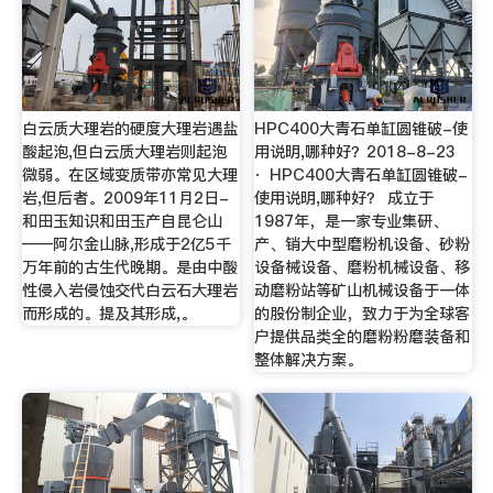
白云质大理岩的硬度大理岩遇盐
HPC400大青石单缸圆锥破-使
酸起泡,但白云质大理岩则起泡
用说明,哪种好？2018-8-23
微弱。在区域变质带亦常见大理
· HPC400大青石单缸圆锥破-
岩,但后者。2009年11月2日-
使用说明,哪种好？ 成立于
和田玉知识和田玉产自昆仑山
1987年，是一家专业集研、
——阿尔金山脉,形成于2亿5千
产、销大中型磨粉机设备、砂粉
万年前的古生代晚期。是由中酸
设备械设备、磨粉机械设备、移
性侵入岩侵蚀交代白云石大理岩
动磨粉站等矿山机械设备于一体
而形成的。提及其形成,。
的股份制企业，致力于为全球客
户提供品类全的磨粉粉磨装备和
整体解决方案。