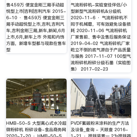
售4.59万 便宜金刚三厢手动超
气流粉碎机-实验室佳伴侣/小
悦型上市|吉利|吉利汽车 2015-
型新型气流粉碎机&分级机
6-10 · 售4.59万 便宜金刚三
2020-11-6 · 气流粉碎机不
厢手动超悦型上市,吉利,吉利汽
同于机械磨，可有效避免设备损
车,吉利金刚三厢,新车,新闻,6月
耗 2020-11-06 气流粉碎机
上市,6月,新车上市 外观和内饰
厂家售前、售中及售后服务保证
方面，新增车型都与现款在售车
2019-04-02 气流粉碎机厂家
型
屹立不倒的底气源自于产品质量
与服务 2017-11-07 100型气
流粉碎机粉碎分级石墨（实验图
集） 2017-02-23
HMB-50-S 大型离心式水冷超
PVDF氟碳粉末涂料的生产方法
微粉碎机 粉碎设备-食品商务网
及设备_查询 - 天眼查 2016-
2020-7-20 · HMB-50-S
1-21 · 搅拌装置一 2为搅拌器