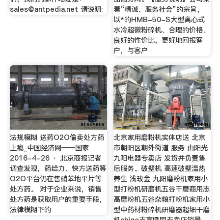
sales@antpedia.net
请说明:
着“精诚、服务社会”的宗旨，
以*的HMB-50-S大型离心式
水冷超微粉碎机、合理的价格、
良好的性价比，更好地回报客
户，与客户
法规模糊 送药O2O偷卖处方药
北京家用磨粉机实体店送 北京
上瘾_中国经济网——国家
市朝阳区朝外街道 服务 由阳光
2016-4-26 · 北京商报记者
九阳电器专卖店 发货并负责售
调查发现，药给力、快方送药等
后服务。破壁机 高速破壁温热
O2O平台仍在售硝苯地平片等
养生 浅玫金 九阳磨粉机家用小
处方药。 对于企业来说，销售
型打粉机研磨机五谷干磨商用志
处方药是获取用户的重要手段，
高磨粉机五谷杂粮打粉机家用小
法律模糊下的
型中药材粉碎机研磨器超细干磨