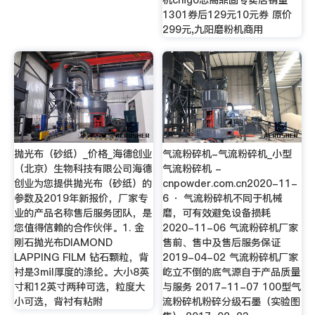
机chigo志高鼎固专卖店销量
1301券后129元10元券 原价
299元,九阳磨粉机商用
抛光布（砂纸）_价格_海德创业
气流粉碎机-气流粉碎机_小型
（北京）生物科技有限公司海德
气流粉碎机 -
创业为您提供抛光布（砂纸）的
cnpowder.com.cn2020-11-
参数及2019年新报价，厂家专
6 · 气流粉碎机不同于机械
业的产品名称售后服务团队，是
磨，可有效避免设备损耗
您值得信赖的合作伙伴。1. 金
2020-11-06 气流粉碎机厂家
刚石抛光布DIAMOND
售前、售中及售后服务保证
LAPPING FILM 钻石颗粒，背
2019-04-02 气流粉碎机厂家
衬是3mil厚度的涤纶。大小8英
屹立不倒的底气源自于产品质量
寸和12英寸两种可选，粒度大
与服务 2017-11-07 100型气
小可选，背衬有粘附
流粉碎机粉碎分级石墨（实验图