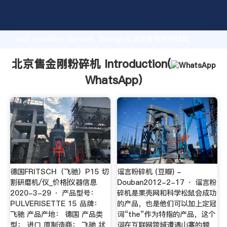
北京售金刚粉碎机 manufacturer Grasping strong
production capability, advanced research strength
and excellent service, Shanghai 北京售金刚粉碎机
supplier create the value and bring values to all of
customers.
北京售金刚粉碎机 Introduction(
WhatsApp
)
德国FRITSCH（飞驰）P15 切
谣言粉碎机 (豆瓣) -
割研磨机/仪_价格|仪器信息
Douban2012-2-17 · 谣言粉
2020-3-29 · 产品型号：
碎机是果壳网和科学松鼠会成功
PULVERISETTE 15 品牌：
的产品，也是他们可以加上定冠
飞驰 产品产地： 德国 产品类
词“the”作为特指的产品，这个
型： 进口 原制造商： 飞驰 状
词在互联网领域遭遇山寨的频