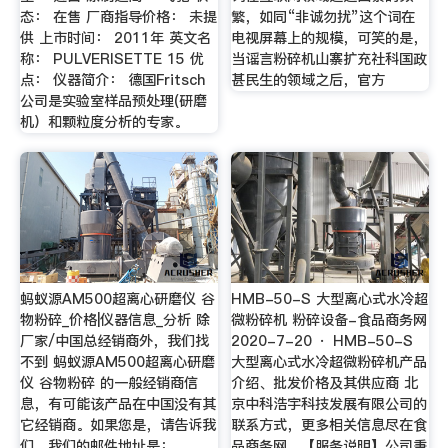
态： 在售 厂商指导价格： 未提
繁，如同“非诚勿扰”这个词在
供 上市时间： 2011年 英文名
电视屏幕上的规模，可笑的是，
称： PULVERISETTE 15 优
当谣言粉碎机山寨扩充社科国政
点： 仪器简介： 德国Fritsch
甚民生的领域之后，官方
公司是实验室样品预处理(研磨
机）和颗粒度分析的专家。
蚂蚁源AM500超离心研磨仪 谷
HMB-50-S 大型离心式水冷超
物粉碎_价格|仪器信息_分析 除
微粉碎机 粉碎设备-食品商务网
厂家/中国总经销商外，我们找
2020-7-20 · HMB-50-S
不到 蚂蚁源AM500超离心研磨
大型离心式水冷超微粉碎机产品
仪 谷物粉碎 的一般经销商信
介绍、批发价格及其供应商 北
息，有可能该产品在中国没有其
京中科浩宇科技发展有限公司的
它经销商。如果您是，请告诉我
联系方式，更多相关信息尽在食
们，我们的邮件地址是：
品商务网。【服务说明】公司秉