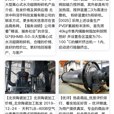
大型离心式水冷超微粉碎机产品
例如磁力搅拌器，其外部具有可
介绍、批发价格及其供应商 北
加热层，搅拌装置二3为高速分
京中科浩宇科技发展有限公司的
散机， 粉碎装置8为粉碎机。
联系方式，更多相关信息尽在食
[0025] 采用上述设备生产
品商务网。【服务说明】公司秉
PVDF氟碳粉末涂料，首先将
着“精诚、服务社会”的宗旨，
40kg市售丙烯酸树脂加料到预
以*的HMB-50-S大型离心式
热好 并设置各区温度为70-
水冷超微粉碎机、合理的价格、
100 °C的螺杆挤出机一 1内，
良好的性价比，更好地回报客
启动进行熔融挤出。
户，与客户
【北京陶瓷加工】北京陶瓷加工
【优评】热卖商品_优质评价排
价格_北京陶瓷加工批发 2019-
行、看实拍买好货 - 优评频道,
12-24 · 天利TLB-400B空气
为用户提供真实、专业的商品评
分离重压研磨式超微粉碎机 北
价排行榜，包含商品价格、图