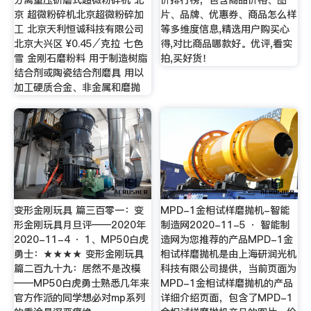
京 超微粉碎机北京超微粉碎加
片、品牌、优惠券、商品怎么样
工 北京天利恒诚科技有限公司
等多维度信息,精选用户购买心
北京大兴区 ¥0.45⁄克拉 七色
得,对比商品哪款好。优评,看实
雪 金刚石磨粉料 用于制造树脂
拍,买好货！
结合剂或陶瓷结合剂磨具 用以
加工硬质合金、非金属和磨抛
变形金刚玩具 篇三百零一：变
MPD-1金相试样磨抛机-智能
形金刚玩具月旦评——2020年
制造网2020-11-5 · 智能制
2020-11-4 · 1、MP50白虎
造网为您推荐的产品MPD-1金
勇士：★★★★ 变形金刚玩具
相试样磨抛机是由上海研润光机
篇二百九十九：居然不是改模
科技有限公司提供，当前页面为
——MP50白虎勇士熟悉几年来
MPD-1金相试样磨抛机的产品
官方作派的同学想必对mp系列
详细介绍页面，包含了MPD-1