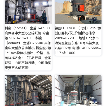
科密（comet） 金盾G-6500
德国FRITSCH（飞驰）P15 切
高保密中大型办公碎纸机 粉尘
割研磨机/仪_价格|仪器信息
级 2020-11-10 · 科密
2020-3-29 · 地址：北京市
（comet） 金盾G-6500 高保
海淀区花园东路10号高德大厦
密中大型办公碎纸机 粉尘级7级
八层802号 电话：400-6699-
1*1mm粉碎机图片、价格、品
117 转 1000
牌样样齐全！【正品行货，全国
配送，心动不如行动，立即购买
享受更多优惠哦！