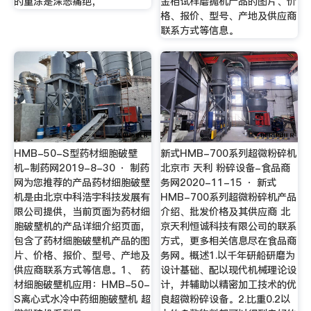
的重涂是深恶痛绝，
金相试样磨抛机产品的图片、价
格、报价、型号、产地及供应商
联系方式等信息。
HMB-50-S型药材细胞破壁
新式HMB-700系列超微粉碎机
机-制药网2019-8-30 · 制药
北京市 天利 粉碎设备-食品商
网为您推荐的产品药材细胞破壁
务网2020-11-15 · 新式
机是由北京中科浩宇科技发展有
HMB-700系列超微粉碎机产品
限公司提供，当前页面为药材细
介绍、批发价格及其供应商 北
胞破壁机的产品详细介绍页面，
京天利恒诚科技有限公司的联系
包含了药材细胞破壁机产品的图
方式，更多相关信息尽在食品商
片、价格、报价、型号、产地及
务网。概述1.以千年研船研磨为
供应商联系方式等信息。1、 药
设计基础、配以现代机械理论设
材细胞破壁机应用：HMB-50-
计，并辅助以精密加工技术的优
S离心式水冷中药细胞破壁机 超
良超微粉碎设备。2.比重0.2以