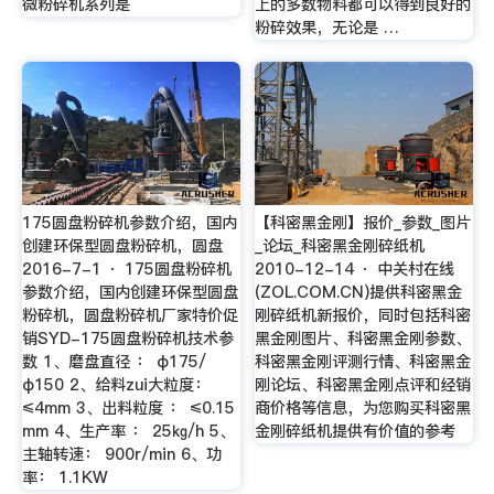
微粉碎机系列是
上的多数物料都可以得到良好的
粉碎效果，无论是 …
175圆盘粉碎机参数介绍，国内
【科密黑金刚】报价_参数_图片
创建环保型圆盘粉碎机，圆盘
_论坛_科密黑金刚碎纸机
2016-7-1 · 175圆盘粉碎机
2010-12-14 · 中关村在线
参数介绍，国内创建环保型圆盘
(ZOL.COM.CN)提供科密黑金
粉碎机，圆盘粉碎机厂家特价促
刚碎纸机新报价，同时包括科密
销SYD-175圆盘粉碎机技术参
黑金刚图片、科密黑金刚参数、
数 1、磨盘直径 ： φ175/
科密黑金刚评测行情、科密黑金
φ150 2、给料zui大粒度：
刚论坛、科密黑金刚点评和经销
≤4mm 3、出料粒度 ： ≤0.15
商价格等信息，为您购买科密黑
mm 4、生产率 ： 25㎏/h 5、
金刚碎纸机提供有价值的参考
主轴转速： 900r/min 6、功
率： 1.1KW