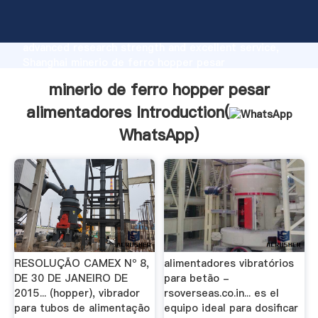
minerio de ferro hopper pesar alimentadores
manufacturer Grasping strong production capability,
advanced research strength and excellent service,
Shanghai minerio de ferro hopper pesar
alimentadores supplier create the value and bring
minerio de ferro hopper pesar
values to all of customers.
alimentadores Introduction(
WhatsApp
)
RESOLUÇÃO CAMEX Nº 8,
alimentadores vibratórios
DE 30 DE JANEIRO DE
para betão -
2015... (hopper), vibrador
rsoverseas.co.in... es el
para tubos de alimentação
equipo ideal para dosificar