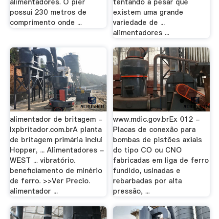
alimentadores. O píer
tentando a pesar que
possui 230 metros de
existem uma grande
comprimento onde ...
variedade de ...
alimentadores ...
alimentador de britagem -
www.mdic.gov.brEx 012 -
lxpbritador.com.brA planta
Placas de conexão para
de britagem primária inclui
bombas de pistões axiais
Hopper, ... Alimentadores -
do tipo CO ou CNO
WEST ... vibratório.
fabricadas em liga de ferro
beneficiamento de minério
fundido, usinadas e
de ferro. >>Ver Precio.
rebarbadas por alta
alimentador ...
pressão, ...