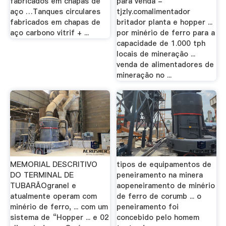
fabricados em chapas de
para venda -
aço …Tanques circulares
tjzly.comalimentador
fabricados em chapas de
britador planta e hopper ...
aço carbono vitrif + ...
por minério de ferro para a
capacidade de 1.000 tph
locais de mineração ...
venda de alimentadores de
mineração no ...
MEMORIAL DESCRITIVO
tipos de equipamentos de
DO TERMINAL DE
peneiramento na minera
TUBARÃOgranel e
aopeneiramento de minério
atualmente operam com
de ferro de corumb ... o
minério de ferro, ... com um
peneiramento foi
sistema de “Hopper ... e 02
concebido pelo homem