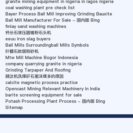
granite mining equipment in nigeria in lagos nigeria
coal washing plant pre check list
Bayer Process Ball Mill Improving Grinding Bauxite
Ball Mill Manufacturer For Sale - 国内版 Bing
finlay sand washing machines
钙长石液压圆锥粉石头机
eeuu iron slag buyers
Ball Mills Surroundingball Mills Symbols
叶蜡石欧版粉砂机
Mtw Mill Machine Bogor Indonesia
company quarrying granite in nigeria
Grinding Tarpaper And Roofing
跳汰机洗煤矸石里沫煤多的原因
calcite magnetic process practice
Opencast Mining Relevant Machinery In India
barite screening equipment for sale
Potash Processing Plant Process - 国内版 Bing
Sitemap