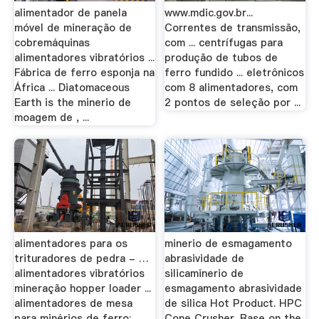
alimentador de panela
www.mdic.gov.br...
móvel de mineração de
Correntes de transmissão,
cobremáquinas
com ... centrífugas para
alimentadores vibratórios ...
produção de tubos de
Fábrica de ferro esponja na
ferro fundido ... eletrônicos
África ... Diatomaceous
com 8 alimentadores, com
Earth is the minerio de
2 pontos de seleção por ...
moagem de , ...
alimentadores para os
minerio de esmagamento
trituradores de pedra - …
abrasividade de
alimentadores vibratórios
silicaminerio de
mineração hopper loader ...
esmagamento abrasividade
alimentadores de mesa
de silica Hot Product. HPC
para minérios de ferro;
Cone Crusher. Base on the