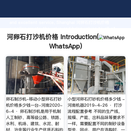
河卵石打沙机价格 manufacturer Grasping strong
production capability, advanced research strength
and excellent service, Shanghai 河卵石打沙机价格
supplier create the value and bring values to all of
customers.
河卵石打沙机价格 Introduction(
WhatsApp
)
卵石制沙机-移动小型卵石打砂
小型河卵石打砂机价格多少钱 -
机价格多少钱一台-河南2020-
河南机器2019-4-26 · 打沙
6-4 · 卵石制沙机是用于机制
流程配置参考 不同的生产线，
人工制砂、高等级公路、铁路、
规模、产能、出料品味等要求不
水利、机场、建筑、水泥、耐
一样，需要配置不同的制砂设备
材、治金等行业生产优质石料的
型号，因此，用户在选购时，一