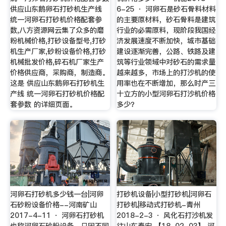
供应山东鹅卵石打砂机生产线
6-25 · 河卵石是砂石骨料材料
统一河卵石打砂机价格配套参
的主要原材料，砂石骨料是建筑
数,八方资源网云集了众多的磨
行业的必需原料，现阶段我国经
粉机械价格,打砂设备型号,打砂
济发展速度不断加快，城市基础
机生产厂家,砂粉设备价格,打砂
建设逐渐完善，公路、铁路及建
机械批发价格,碎石机厂家生产
筑等行业领域中对砂石的需求量
价格供应商，采购商，制造商。
越来越多，市场上的打沙机的使
这是 供应山东鹅卵石打砂机生
用率也在不断增加，那么时产三
产线 统一河卵石打砂机价格配
十立方的小型河卵石打沙机价格
套参数 的详细页面。
多少？
河卵石打砂机多少钱一台|河卵
打砂机设备|小型打砂机|河卵石
石砂粉设备价格--河南矿山
打砂机|移动式打砂机-青州
2017-4-11 · 河卵石打砂机
2018-2-3 · 风化石打沙机发
也称河卵石砂粉设备，只因不同
往山东泰安 【18-02-03】 河