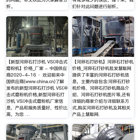
的问题，本文以此为大家解答分
有或多或少的误区，接下来，我
析。
们针对此问题进行剖析。
【新型河卵石打沙机 VSI冲击式
【河卵石打砂机】河卵石打砂机
磨粉机】价格_厂家 - 中国供应
价格_河卵石打砂机批发慧聪网
商2020-4-16 · 欢迎前来中
提供了丰富的河卵石打砂机信
国供应商(www.china.cn)了解
息，主要内容包含:河卵石打砂
发布的新型河卵石打沙机 VSI冲
机价格、河卵石打砂机商品介
击式磨粉机价格,新型河卵石打
绍、河卵石打砂机图片等,还有
沙机 VSI冲击式磨粉机厂家信
详细的商家介绍与详细联系方
息，产品和服务质量好，性价比
式,购买河卵石打砂机及其相关
高，为您 …
产品上慧聪网.