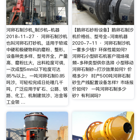
河卵石制沙机_制沙机-机器
【鹅卵石砂粉设备】鹅卵石制沙
2018-11-27 · 河卵石制沙机
机价格低、型号全-河南机器
也叫河卵石打砂机，适用于软或
2020-7-11 · 河卵石制沙机
中硬和极硬物料的磨粉、整形，
一套多少钱？环保性能如何？
设备种类多样、型号齐全，产量
河卵石小型碎石机客户现场视
高、磨粉比大，出料粒度可调，
频-多种类型供你选择 小型移动
一次成型5mm以下粒度可达
河卵石制砂-打沙效果如何？价
85%以上，一吨河卵石制0.85
格多少？ 时产500吨河卵石制
吨沙，可轻松完成日处理几千
砂生产线配置设备怎样？市场报
吨，广泛应用于矿石、公路、铁
价如何？ 一吨河卵石制多少
路、化工、机制建筑沙、冶金等
砂？有利润吗？
工业领 …