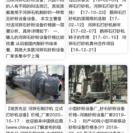
的人有不同的叫法而已，其实质
卵石打砂机，河卵石打砂生产
都是用于河卵石机制砂的一种常
线！ 【17-10-23】 鹅卵石打
见砂粉设备设备。 本文主要是
砂机的滚筒筛的选取 【17-
对该河卵石砂粉设备价格做一简
02-12】 河卵石打砂机新年
要分析，具体详情如下： 一、
【17-02-07】 鹅卵石打砂机
哪儿的河卵石砂粉设备价格比较
转子的作用 【17-01-15】 河
优惠 从目前国内制砂市场来
卵石打砂机青州合作项目
看，其绝大多数河卵石砂粉设备
【16-12-21】
厂家多集中于上海
【现货充足 河卵石制沙机 立式
小型砂粉设备厂_砂石砂粉设备
打砂机设备】价格_厂家2020-
价格-河南砂粉设备厂家2019-
10-17 · 欢迎前来中国供应商
1-3 · 时产40吨小型环保移动
(www.china.cn)了解发布的现
砂粉设备价格多少？2018-