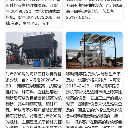
石砂粉设备的详细页面。订货
方面有着特别的优势，产出效率
号:20190730，类型:立轴式磨
高于同等规模传统工艺装备
粉机，货号:2017073006，品
35％－50％。
牌:有钢，型号:YG，应用
时产200吨的河卵石打沙机价格
移动河卵石打沙机-制砂生产不
多少钱一台？-河南2020-5-
费力，优惠价格来剖析！-河南
28 · 河卵石为硬度高、抗腐蚀
2019-2-26 · 移动河卵石打
性好的一种石料，在经过磨粉、
沙机可以说是近期市场上呼声比
制砂后可成为目前售价颇高的机
较高的设备，它加工生产的能力
制砂，其中利润可观、销路广
对于一般制砂设备来说是难以企
泛，所以有不少用户都想投资河
及的，而且它的价格也是众多设
卵石打沙机，特别是时产200吨
备中浮动和变动性较强的，所
的规格，主要还是关于价格方面
以，很多客户在购买的时候都会