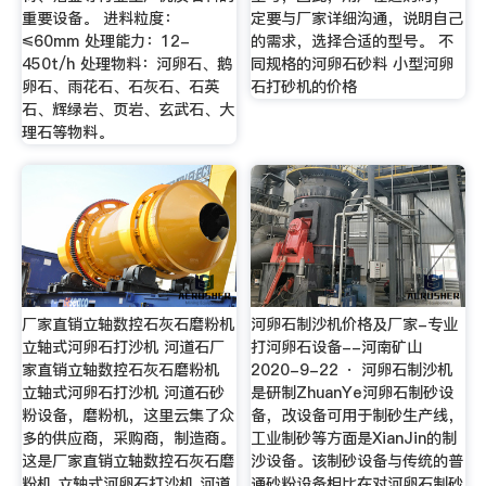
重要设备。 进料粒度：
定要与厂家详细沟通，说明自己
≤60mm 处理能力：12-
的需求，选择合适的型号。 不
450t/h 处理物料：河卵石、鹅
同规格的河卵石砂料 小型河卵
卵石、雨花石、石灰石、石英
石打砂机的价格
石、辉绿岩、页岩、玄武石、大
理石等物料。
厂家直销立轴数控石灰石磨粉机
河卵石制沙机价格及厂家-专业
立轴式河卵石打沙机 河道石厂
打河卵石设备--河南矿山
家直销立轴数控石灰石磨粉机
2020-9-22 · 河卵石制沙机
立轴式河卵石打沙机 河道石砂
是研制ZhuanYe河卵石制砂设
粉设备，磨粉机，这里云集了众
备，改设备可用于制砂生产线，
多的供应商，采购商，制造商。
工业制砂等方面是XianJin的制
这是厂家直销立轴数控石灰石磨
沙设备。该制砂设备与传统的普
粉机 立轴式河卵石打沙机 河道
通砂粉设备相比在对河卵石制砂