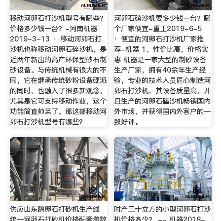
移动河卵石打沙机型号有哪些？
河卵石磕沙机要多少钱一台？哪
价格多少钱一台？-河南机器
个厂家便宜-重工2019-6-5
2019-3-13 · 移动河卵石打
· 便宜的河卵石打沙机厂家推
沙机也称移动河卵石碎沙机，是
荐-机器 1、性价比高，价格实
近两年新出的高产环保型砂石制
惠 机器是一家大型的制砂设备
砂设备。与传统机械有很大的不
生产厂家，拥有40余年生产经
同，它在继承传统砂粉设备硬派
验，专业的技术人员匠心制造河
的同时，也融入了很多新观念，
卵石打沙机，其设备质量高，并
尤其是它可支持移动作业，这个
且生产的河卵石磕沙机畅销国内
功能简直帅呆了。那这部移动河
外市场，并获得国内外客户的一
卵石打沙机型号有哪些？
致好评。
供应山东鹅卵石打砂机生产线
时产三十立方的小型河卵石打沙
统一河卵石打砂机价格配套参数
机价格多少？ -- 机器2018-