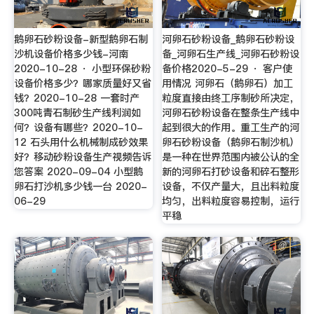
鹅卵石砂粉设备-新型鹅卵石制
河卵石砂粉设备_鹅卵石砂粉设
沙机设备价格多少钱-河南
备_河卵石生产线_河卵石砂粉设
2020-10-28 · 小型环保砂粉
备价格2020-5-29 · 客户使
设备价格多少？哪家质量好又省
用情况 河卵石（鹅卵石）加工
钱？2020-10-28 一套时产
粒度直接由终工序制砂所决定，
300吨青石制砂生产线利润如
河卵石砂粉设备在整条生产线中
何？设备有哪些？2020-10-
起到很大的作用。重工生产的河
12 石头用什么机械制成砂效果
卵石砂粉设备（鹅卵石制沙机）
好？移动砂粉设备生产视频告诉
是一种在世界范围内被公认的全
您答案 2020-09-04 小型鹅
新的河卵石打砂设备和碎石整形
卵石打沙机多少钱一台 2020-
设备，不仅产量大，且出料粒度
06-29
均匀，出料粒度容易控制，运行
平稳