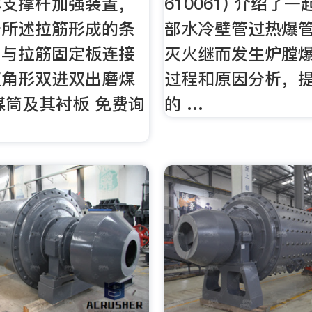
体支撑杆加强装置，
610061) 介绍了
于所述拉筋形成的条
部水冷壁管过热爆
，与拉筋固定板连接
灭火继而发生炉膛
直角形双进双出磨煤
过程和原因分析，
煤筒及其衬板 免费询
的 …