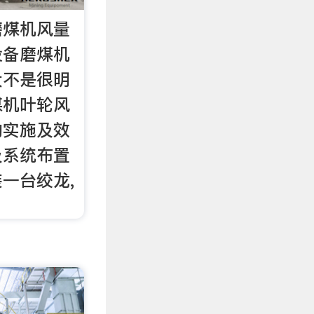
磨煤机风量
设备磨煤机
大不是很明
煤机叶轮风
的实施及效
及系统布置
一台绞龙,