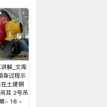
讲解_文库
翻身过程示
根在土建钢
号吊耳 2号吊
- 18 -