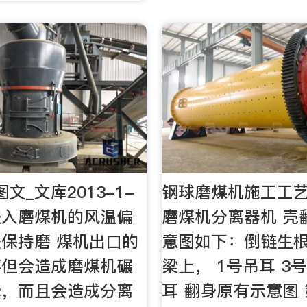
文_文库2013-1-
钢球磨煤机施工工艺
 进入磨煤机的风温偏
磨煤机分离器机 壳
保持磨 煤机出口的
意图如下：倒链生
不但会造成磨煤机碾
梁上， 1号吊耳 3
降，而且会造成分离
耳 翻身原有示意图 第