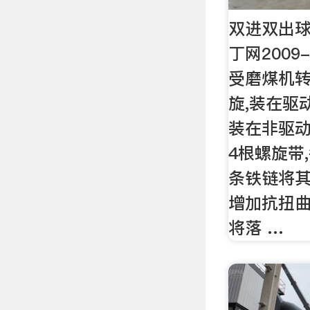
双进双出球
丁网2009-
受磨煤机转
旋,装在驱
装在非驱动
4根螺旋带
条铁链将其
增加抗扭曲
将落 …