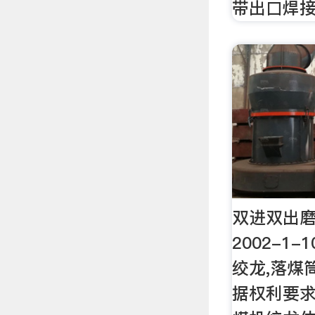
带出口焊
双进双出
2002-1
绞龙,落煤
据权利要