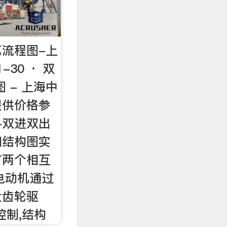
流程图-上
-30 · 双
 - 上海中
提供价格参
日-双进双出
和结构图实
有两个相互
电动机通过
大齿轮驱
控制,结构