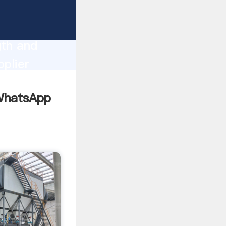
gth and
plier
omers.