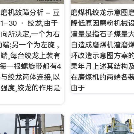
磨机故障分析 - 豆
磨煤机绞龙示意图
1-30 · 绞龙,由于
降低原因磨粉机械
向所决定,一个为右
渣量是指石子煤量
动端;另一个为左旋 ,
白造成磨煤机渣磨
端¸每台绞龙上装有
环改造示意图方案
,每一根螺旋带都有4
果年月上述其结构
与绞龙筒体连接,以
在磨煤机的两端各装
强度¸绞龙的作用是
由于