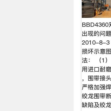
BBD43
出现的问题
2010-8-
损坏示意图 
法： （1
用进口耐磨
，围带接
严格加强焊
绞龙围带
缺陷及绞龙