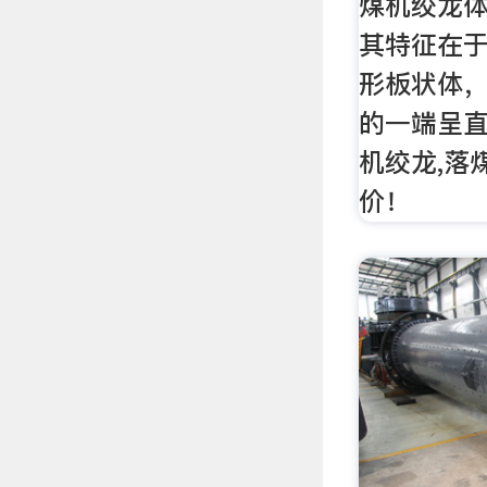
煤机绞龙
其特征在
形板状体
的一端呈
机绞龙,落
价！