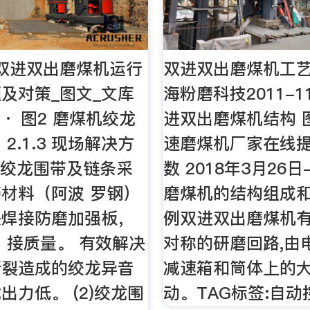
60双进双出磨煤机运行
双进双出磨煤机工艺
及对策_图文_文库
海粉磨科技2011-11
3 · 图2 磨煤机绞龙
进双出磨煤机结构 图
2.1.3 现场解决方
速磨煤机厂家在线
）绞龙围带及链条采
数 2018年3月26
材料（阿波 罗钢）
磨煤机的结构组成
头焊接防磨加强板，
例双进双出磨煤机
 接质量。 有效解决
对称的研磨回路,由
断裂造成的绞龙异音
减速箱和筒体上的
出力低。 (2)绞龙围
动。TAG标签:自动