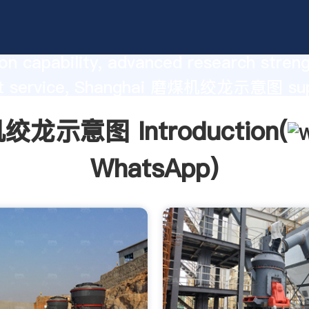
意图 manufacturer Grasping strong
on capability, advanced research stren
nt service, Shanghai 磨煤机绞龙示意图 sup
he value and bring values to all of cust
龙示意图 Introduction(
WhatsApp
)