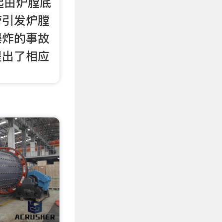
一起由炉膛底
管引发炉膛
爆炸的事故
提出了相应