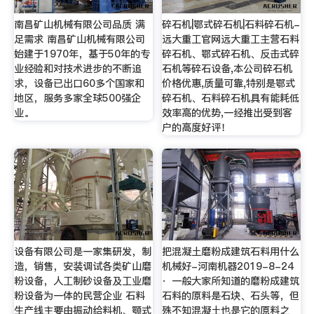
南昌矿山机械有限公司品质 满
碎石机|鄂式碎石机|石料碎石机-
足需求 南昌矿山机械有限公司
远大重工官网远大重工主营石料
始建于1970年，基于50年的专
碎石机、鄂式碎石机、反击式碎
业经验和对技术进步的不断追
石机等碎石设备,本公司碎石机
求，设备已出口60多个国家和
价格优惠,质量可靠,特别是鄂式
地区，服务多家全球500强企
碎石机、石料碎石机具有能耗低
业。
效率高的优势,一经推出受到客
户的高度好评！
设备有限公司是一家集研发，制
把混凝土磨粉成建筑石料用什么
造，销售，安装调试各类矿山磨
机械好-河南机器2019-8-24
粉设备，人工制砂设备及工业磨
· 一般大家所知道的磨粉成建筑
粉设备为一体的民营企业 石料
石料的原料是石块、石头等，但
生产线主要由振动给料机、颚式
殊不知混凝土也是它的原料之