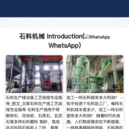
石料机械 manufacturer Grasping strong production
capability, advanced research strength and excellent
service, Shanghai 石料机械 supplier create the value
and bring values to all of customers.
石料机械 Introduction(
WhatsApp
)
石料生产线设备工艺流程专业指
加工一吨石料能有多大利润？ -
导_图文_文库石料生产线工艺流
知乎投资个石料加工厂，每吨石
程专业指导 石料生产线用于将
料的成本是多少，加工一吨石料
鹅卵石、花岗岩、石英石、玄武
能有多大利润？ 随着时代的发
石等多种石料磨粉 制砂，其成
展，人们物质需求在不断提高，
品可包括石料和人工砂，是施
一栋栋高楼拔地而起，石料将在