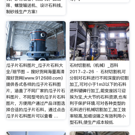
筛、螺旋输送机、设计石料线，
制砂线生产方案！
瓜子片石料图片_瓜子片石料大
石材切割机（机械）_百科
全/细节图 - 搜好货网海量高清
2017-2-26 · 石材切割机可
搜好货网(www.912688.com)
分别对石料进行不同深度的切割
提供各式各样的瓜子片石料图
加工,可对小于1m3以下的石料
片，涵盖了不同厂家的瓜子片石
进料键碑行加工,能变废凶习迎
料图片、不同型号的瓜子片石料
挨为宝,大大节约石料资源,也有
图片，方便用户通过产品详图选
利于保护环境.可对各种类型的
择合适的瓜子片石料。通过点击
石料进行机械切割加工,加工效
瓜子片石料图片可以查看 …
率较高,加艰设端之有效利用小
型石料,使生产成本较低.