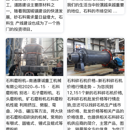
工，道路建设主要原材料之
我们的生活当中扮演越来越重要
一，随着我国城镇建设的快速发
的地位，石料的市场空间 …
展，砂石料需求量日益增大，石
料生 产线建设也成为了一个热
门的投资项目。
石料磨粉机-南通康诚重工机械
石料碎石机价格-新石料碎石机
有限公司2020-6-15 · 石料
价格行情走势 - 为您找到
磨粉机 别名：石子磨粉机，石
12,151个新的石料碎石机价格,
头磨粉机，矿石磨粉机石料磨粉
石料碎石机批发价格等行情走
机性能 利用挤压、劈裂、弯
势,您还可以找碎石机生产线市
曲、冲击、碾压等方法，将大块
场价格、批发价格等相关产品的
岩石磨粉成碎块的机械。常用的
价格信息。也提供相关石料碎石
有颚式、圆锥式、锤式及辊式等
机供应商的简介，主营产品，图
磨粉机 …
片，销量等全方位信息，为您订