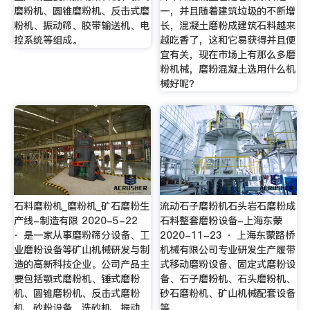
磨粉机、圆锥磨粉机、反击式磨
一，并且随着建筑垃圾的不断增
粉机、振动筛、胶带输送机、电
长，混凝土磨粉成建筑石料越来
控系统等组成。
越吃香了，这和它易获得并且便
宜有关，现在市场上有那么多磨
粉机械，磨粉混凝土选用什么机
械好呢？
石料磨粉机_磨粉机_矿石磨粉生
流动石子磨粉机石头岩石磨粉成
产线-制造有限 2020-5-22
石料整套磨粉设备-上海东蒙
· 是一家从事磨粉筛分设备、工
2020-11-23 · 上海东蒙路桥
业磨粉设备等矿山机械研发与制
机械有限公司专业研发生产履带
造的高新科技企业。公司产品主
式移动磨粉设备、固定式磨粉设
要包括颚式磨粉机、锤式磨粉
备、石子磨粉机、石头磨粉机、
机、圆锥磨粉机、反击式磨粉
砂石磨粉机、矿山机械配套设备
机、砂粉设备、洗砂机、振动
等，。